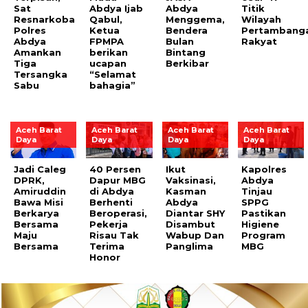
Sat
Abdya Ijab
Abdya
Titik
Resnarkoba
Qabul,
Menggema,
Wilayah
Polres
Ketua
Bendera
Pertambang
Abdya
FPMPA
Bulan
Rakyat
Amankan
berikan
Bintang
Tiga
ucapan
Berkibar
Tersangka
“Selamat
Sabu
bahagia”
Aceh Barat
Aceh Barat
Aceh Barat
Aceh Barat
Daya
Daya
Daya
Daya
Jadi Caleg
40 Persen
Ikut
Kapolres
DPRK,
Dapur MBG
Vaksinasi,
Abdya
Amiruddin
di Abdya
Kasman
Tinjau
Bawa Misi
Berhenti
Abdya
SPPG
Berkarya
Beroperasi,
Diantar SHY
Pastikan
Bersama
Pekerja
Disambut
Higiene
Maju
Risau Tak
Wabup Dan
Program
Bersama
Terima
Panglima
MBG
Honor