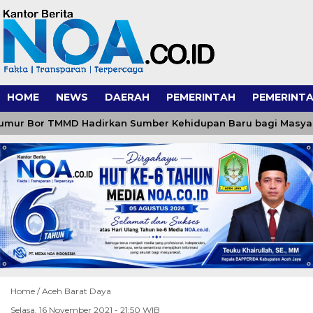
HOME
NEWS
DAERAH
PEMERINTAH
PEMERINTA
ur Bor TMMD Hadirkan Sumber Kehidupan Baru bagi Masyaraka
Home /
Aceh Barat Daya
Selasa, 16 November 2021 - 21:50 WIB