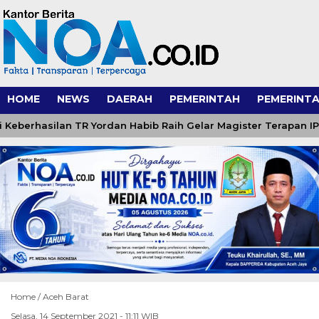
HOME
NEWS
DAERAH
PEMERINTAH
PEMERINTA
erhasilan TR Yordan Habib Raih Gelar Magister Terapan IPDN
Home /
Aceh Barat
Selasa, 14 September 2021 - 11:11 WIB