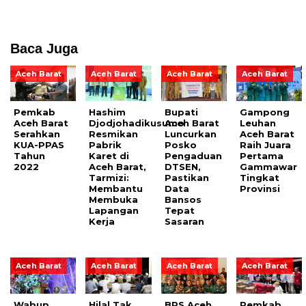
Baca Juga
Aceh Barat
Aceh Barat
Aceh Barat
Aceh Barat
Pemkab
Hashim
Bupati
Gampong
Aceh Barat
Djodjohadikusumo
Aceh Barat
Leuhan
Serahkan
Resmikan
Luncurkan
Aceh Barat
KUA-PPAS
Pabrik
Posko
Raih Juara
Tahun
Karet di
Pengaduan
Pertama
2022
Aceh Barat,
DTSEN,
Gammawar
Tarmizi:
Pastikan
Tingkat
Membantu
Data
Provinsi
Membuka
Bansos
Lapangan
Tepat
Kerja
Sasaran
Aceh Barat
Aceh Barat
Aceh Barat
Aceh Barat
Wabup
Hilal Tak
BPS Aceh
Pemkab