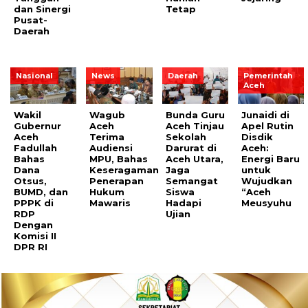
dan Sinergi
Tetap
Pusat-
Daerah
Nasional
News
Daerah
Pemerintah
Aceh
Wakil
Wagub
Bunda Guru
Junaidi di
Gubernur
Aceh
Aceh Tinjau
Apel Rutin
Aceh
Terima
Sekolah
Disdik
Fadullah
Audiensi
Darurat di
Aceh:
Bahas
MPU, Bahas
Aceh Utara,
Energi Baru
Dana
Keseragaman
Jaga
untuk
Otsus,
Penerapan
Semangat
Wujudkan
BUMD, dan
Hukum
Siswa
“Aceh
PPPK di
Mawaris
Hadapi
Meusyuhu
RDP
Ujian
Dengan
Komisi II
DPR RI