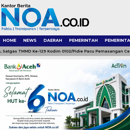
HOME
NEWS
DAERAH
PEMERINTAH
PEMERINTA
tgas TMMD Ke-129 Kodim 0102/Pidie Pacu Pemasangan Cerucu