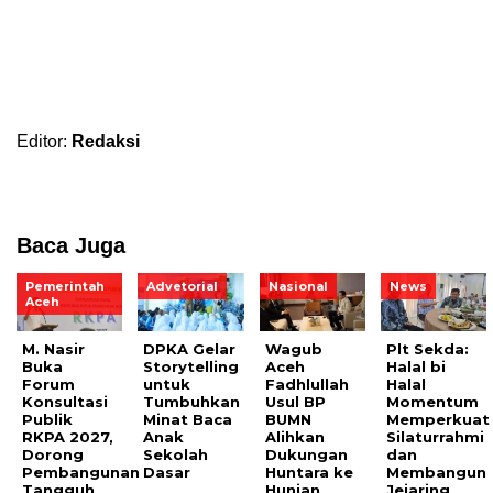
Editor:
Redaksi
Baca Juga
Pemerintah
Advetorial
Nasional
News
Aceh
M. Nasir
DPKA Gelar
Wagub
Plt Sekda:
Buka
Storytelling
Aceh
Halal bi
Forum
untuk
Fadhlullah
Halal
Konsultasi
Tumbuhkan
Usul BP
Momentum
Publik
Minat Baca
BUMN
Memperkuat
RKPA 2027,
Anak
Alihkan
Silaturrahmi
Dorong
Sekolah
Dukungan
dan
Pembangunan
Dasar
Huntara ke
Membangun
Tangguh
Hunian
Jejaring