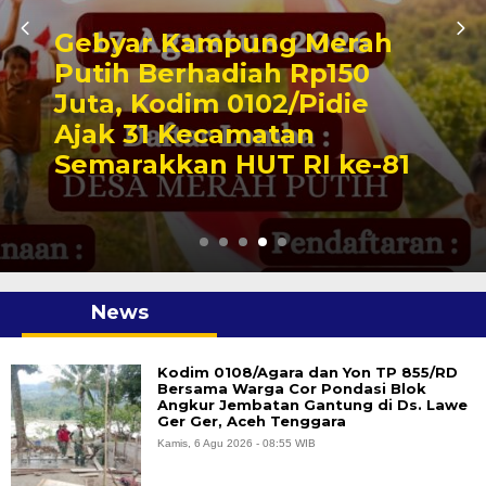
Gebyar Kampung Merah
Putih Berhadiah Rp150
Juta, Kodim 0102/Pidie
Ajak 31 Kecamatan
Semarakkan HUT RI ke-81
News
Kodim 0108/Agara dan Yon TP 855/RD
Bersama Warga Cor Pondasi Blok
Angkur Jembatan Gantung di Ds. Lawe
Ger Ger, Aceh Tenggara
Kamis, 6 Agu 2026 - 08:55 WIB