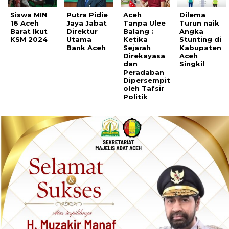
Siswa MIN
Putra Pidie
Aceh
Dilema
16 Aceh
Jaya Jabat
Tanpa Ulee
Turun naik
Barat Ikut
Direktur
Balang :
Angka
KSM 2024
Utama
Ketika
Stunting di
Bank Aceh
Sejarah
Kabupaten
Direkayasa
Aceh
dan
Singkil
Peradaban
Dipersempit
oleh Tafsir
Politik