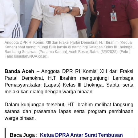
Anggota DPR RI Komisi XIII dari Fraksi Partai Demokrat, H.T Ibrahim (Kedua
Kanan) saat mengunjungi Bilik lansia di dampingi Kalapas Kelas III Lhoknga,
Bambang Setiawan (Pertama Kanan), Aceh Besar, Sabtu (3/5/2025). (Foto :
Farid Ismullah/NOA.co.id).
Banda Aceh
– Anggota DPR RI Komisi XIII dari Fraksi
Partai Demokrat, H.T Ibrahim mengunjungi Lembaga
Pemasyarakatan (Lapas) Kelas III Lhoknga, Sabtu, serta
melakukan dialog dengan warga binaan.
Dalam kunjungan tersebut, HT Ibrahim melihat langsung
sarana dan prasarana lapas serta program pembinaan
warga binaan.
Baca Juga :
Ketua DPRA Antar Surat Tembusan