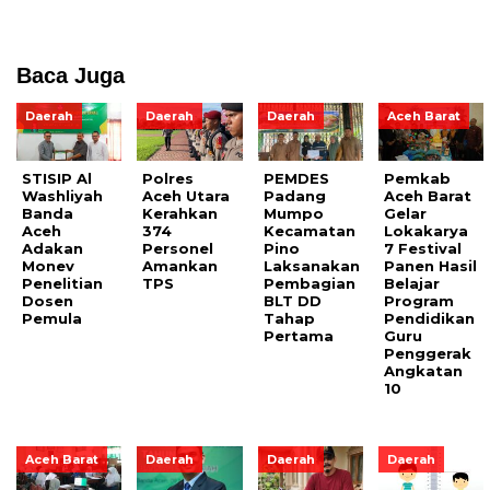
Baca Juga
Daerah
Daerah
Daerah
Aceh Barat
STISIP Al
Polres
PEMDES
Pemkab
Washliyah
Aceh Utara
Padang
Aceh Barat
Banda
Kerahkan
Mumpo
Gelar
Aceh
374
Kecamatan
Lokakarya
Adakan
Personel
Pino
7 Festival
Monev
Amankan
Laksanakan
Panen Hasil
Penelitian
TPS
Pembagian
Belajar
Dosen
BLT DD
Program
Pemula
Tahap
Pendidikan
Pertama
Guru
Penggerak
Angkatan
10
Aceh Barat
Daerah
Daerah
Daerah