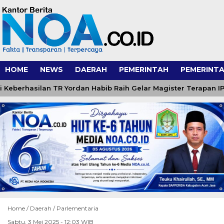
HOME
NEWS
DAERAH
PEMERINTAH
PEMERINTA
berhasilan TR Yordan Habib Raih Gelar Magister Terapan IPDN
Home /
Daerah
/
Parlementaria
Sabtu, 3 Mei 2025 - 12:03 WIB