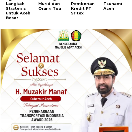
Langkah
Murid dan
Pemberian
Tsunami
Strategis
Orang Tua
Kredit PT
Aceh
untuk Aceh
Sritex
Besar