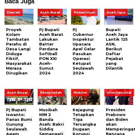
Baca Juga
Daerah
Aceh Barat
Pemerintah
Aceh Jaya
Proyek
Pj Bupati
Pj
Bupati
Kolam
Aceh Barat
Gubernur
Aceh Jaya
Tambatan
Lakukan
Inspektur
Lantik 125
Perahu di
Batter
Upacara
ASN,
Desa Langi
Perdana
Apel Gelar
Berikut
Diduga
Softball
Pasukan
Daftar
Fiktif,
PON XXI
Operasi
Pejabat
Masyarakat
Aceh-
Ketupat
yang
Merasa
Sumut
Seulawah
Dilantik
Dirugikan
2024
2024
Aceh Besar
Pemerintah
Hukrim
Internasional
Pj Bupati
Musibah
Kejagung
Presiden
Iswanto:
MIN 2
Tetapkan
Prabowo
Panas Bumi
Banda
Tiga
dan Biden
Gunung
Aceh: Bakri
Tersangka
akan
Seulawah
Siddiq
Dugaan
Memperingat
Agam
Semangati
Korupsi
Bencana