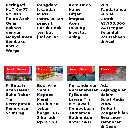
Peringati
Pangdam
Komitmen
PLN
HUT Ke-77,
Iskandar
Kanwil
Tandatangan
Polwan
Muda
Ditjen
Suplai
Polda Aceh
instruksikan
Imigrasi
Listrik
Gelar
prajurit
Aceh
49.700.000
Baksos
untuk tidak
Dukung
VA Dengan
dengan
terlibat
Investasi
Sejumlah
Menyalurkan
judi online
Asing
Perusahaan
Sembako
di Aceh
untuk
Warga
Aceh Besar
Ekbis
Aceh Besar
Daerah
Pj Bupati
Budi Arie
Pertandingan
Ada
Aceh Besar
Sebut
Persahabatan
Kejanggalan
Buka Rakor
Kopdes
Pj Bupati
dalam
Tim
Merah
Lawan Tim
Surat Kadis
Percepatan
Putih bisa
ISBI Awali
PUPR
Penurunan
tekan
Pembukaan
Terkait
Stunting
harga LPG
Turnamen
Pengambila
3 kg jadi
Badminton
Besi Leger
Rp18 ribu
antar OPD
Jembatan
di Desa