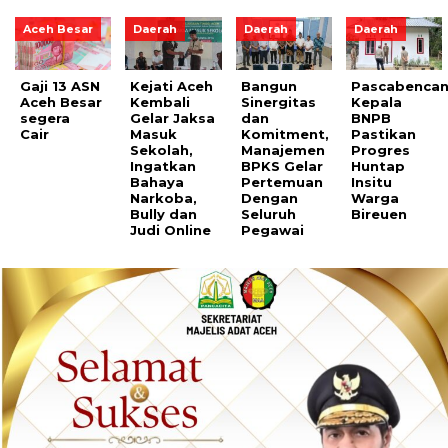
Aceh Besar
Daerah
Daerah
Daerah
Gaji 13 ASN
Kejati Aceh
Bangun
Pascabencan
Aceh Besar
Kembali
Sinergitas
Kepala
segera
Gelar Jaksa
dan
BNPB
Cair
Masuk
Komitment,
Pastikan
Sekolah,
Manajemen
Progres
Ingatkan
BPKS Gelar
Huntap
Bahaya
Pertemuan
Insitu
Narkoba,
Dengan
Warga
Bully dan
Seluruh
Bireuen
Judi Online
Pegawai