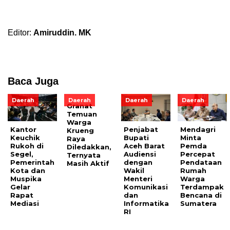
Editor:
Amiruddin. MK
Baca Juga
Daerah
Daerah
Daerah
Daerah
Granat
Temuan
Warga
Kantor
Penjabat
Mendagri
Krueng
Keuchik
Bupati
Minta
Raya
Rukoh di
Aceh Barat
Pemda
Diledakkan,
Segel,
Audiensi
Percepat
Ternyata
Pemerintah
dengan
Pendataan
Masih Aktif
Kota dan
Wakil
Rumah
Muspika
Menteri
Warga
Gelar
Komunikasi
Terdampak
Rapat
dan
Bencana di
Mediasi
Informatika
Sumatera
RI