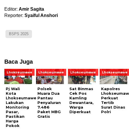
Editor:
Amir Sagita
Reporter:
Syaiful Anshori
BSPS 2025
Baca Juga
Lhokseumawe
Lhokseumawe
Lhokseumawe
Lhokseumawe
Pj Wali
Polsek
Sat Binmas
Kapolres
Kota
Muara Dua
Cek Pos
Lhokseumaw
Lhokseumawe
Pantau
Kamling
Perkuat
Lakukan
Penyaluran
Dewantara,
Tertib
Monitoring
7.486
Warga
Surat Dinas
Pasar,
Paket MBG
Diperkuat
Polri
Pastikan
Gratis
Harga
Pokok