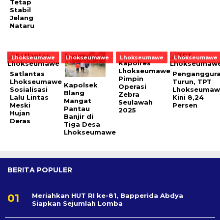
Tetap
Stabil
Jelang
Nataru
Lhokseumawe
Lhokseumawe
Lhokseumawe
Lhokseumawe
Kapolres
Lhokseumawe
Satlantas
Penganggur
Pimpin
Lhokseumawe
Turun, TPT
Kapolsek
Operasi
Sosialisasi
Lhokseumaw
Blang
Zebra
Lalu Lintas
Kini 8,24
Mangat
Seulawah
Meski
Persen
Pantau
2025
Hujan
Banjir di
Deras
Tiga Desa
Lhokseumawe
BERITA POPULER
Meriahkan HUT RI ke-81, Bapperida Abdya
Siapkan Sejumlah Lomba