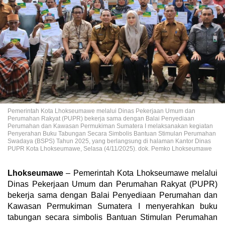
Pemerintah Kota Lhokseumawe melalui Dinas Pekerjaan Umum dan
Perumahan Rakyat (PUPR) bekerja sama dengan Balai Penyediaan
Perumahan dan Kawasan Permukiman Sumatera I melaksanakan kegiatan
Penyerahan Buku Tabungan Secara Simbolis Bantuan Stimulan Perumahan
Swadaya (BSPS) Tahun 2025, yang berlangsung di halaman Kantor Dinas
PUPR Kota Lhokseumawe, Selasa (4/11/2025). dok. Pemko Lhokseumawe
Lhokseumawe
– Pemerintah Kota Lhokseumawe melalui
Dinas Pekerjaan Umum dan Perumahan Rakyat (PUPR)
bekerja sama dengan Balai Penyediaan Perumahan dan
Kawasan Permukiman Sumatera I menyerahkan buku
tabungan secara simbolis Bantuan Stimulan Perumahan