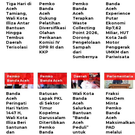
Tiga Hari di
Pemko
Pemko
Banda
Aceh
Banda
Banda
Aceh
Tamiang,
Aceh
Aceh
Experience
Wali Kota
Dukung
Terapkan
Putar
Illiza Antar
Pelatihan
Waste
Ekonomi
Bantuan
Diversifikasi
Collecting
Rp7,62
Hingga
Olahan
Point 2026,
Miliar, HUT
Tembus
Perikanan
Dorong
Kota Jadi
Daerah
Komisi IV
Pengelolaan
Motor
Terisolasi
DPR RI dan
Sampah
Penggerak
KKP
dari
UMKM dan
Sumbernya
Pariwisata
Pemko
Pemko
Daerah
Parlementaria
Banda Aceh
Banda Aceh
Banda
Ratusan
Wali Kota
Fraksi
Aceh
Lapak PKL
Banda
NasDem
Peringati
di Sektor
Aceh
Minta
Hari Yatim
Timur
Salurkan
Pemko
1447 H,
Kopelma
Bantuan
Banda
Wali Kota
Darussalam
“Banda
Aceh
Illiza Beri
Ditertibkan
Aceh
Maksimalkan
Santunan
Pemko
Peduli”
PAD
dan
Banda
untuk
melalui