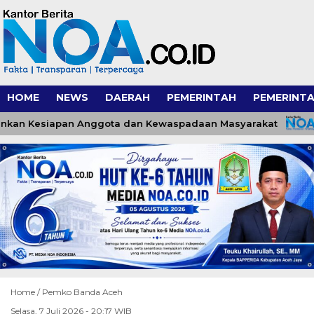
HOME
NEWS
DAERAH
PEMERINTAH
PEMERINTA
an Kesiapan Anggota dan Kewaspadaan Masyarakat
Home /
Pemko Banda Aceh
Selasa, 7 Juli 2026 - 20:17 WIB