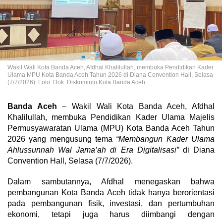
Wakil Wali Kota Banda Aceh, Afdhal Khalilullah, membuka Pendidikan Kader
Ulama MPU Kota Banda Aceh Tahun 2026 di Diana Convention Hall, Selasa
(7/7/2026). Foto: Dok. Diskominfo Kota Banda Aceh
Banda Aceh
– Wakil Wali Kota Banda Aceh, Afdhal
Khalilullah, membuka Pendidikan Kader Ulama Majelis
Permusyawaratan Ulama (MPU) Kota Banda Aceh Tahun
2026 yang mengusung tema
“Membangun Kader Ulama
Ahlussunnah Wal Jama’ah di Era Digitalisasi”
di Diana
Convention Hall, Selasa (7/7/2026).
Dalam sambutannya, Afdhal menegaskan bahwa
pembangunan Kota Banda Aceh tidak hanya berorientasi
pada pembangunan fisik, investasi, dan pertumbuhan
ekonomi, tetapi juga harus diimbangi dengan