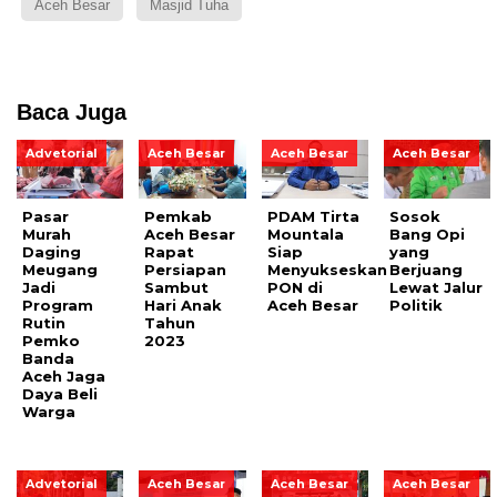
Aceh Besar
Masjid Tuha
Baca Juga
Advetorial
Aceh Besar
Aceh Besar
Aceh Besar
Pasar
Pemkab
PDAM Tirta
Sosok
Murah
Aceh Besar
Mountala
Bang Opi
Daging
Rapat
Siap
yang
Meugang
Persiapan
Menyukseskan
Berjuang
Jadi
Sambut
PON di
Lewat Jalur
Program
Hari Anak
Aceh Besar
Politik
Rutin
Tahun
Pemko
2023
Banda
Aceh Jaga
Daya Beli
Warga
Advetorial
Aceh Besar
Aceh Besar
Aceh Besar