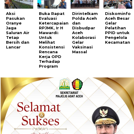
Aksi
Buka Rapat
Dirintelkam
Diskominfo
Pasukan
Evaluasi
Polda Aceh
Aceh Besar
Oranye
Ketercapaian
dan
Gelar
Jaga
RPJMK, Ir H
Disbudpar
Pelatihan
Saluran Air
Mawardi:
Aceh
PPID untuk
Tetap
Untuk
Kolaborasi
Pengelola
Bersih dan
Melihat
Gelar
Kecamatan
Lancar
Konsistensi
Vaksinasi
Rencana
Massal
Kerja OPD
Terhadap
Program