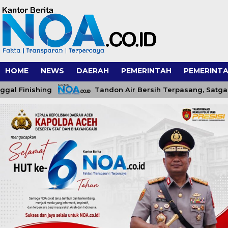
HOME
NEWS
DAERAH
PEMERINTAH
PEMERINTA
ishing
Tandon Air Bersih Terpasang, Satgas TMMD 1