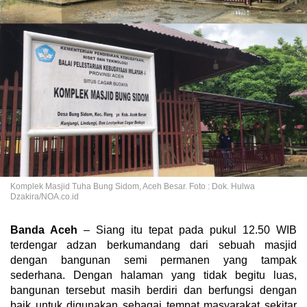
Komplek Masjid Tuha Bung Sidom, Aceh Besar. Foto : Dok. Hulwa
Dzakira/NOA.co.id
Banda Aceh
– Siang itu tepat pada pukul 12.50 WIB
terdengar adzan berkumandang dari sebuah masjid
dengan bangunan semi permanen yang tampak
sederhana. Dengan halaman yang tidak begitu luas,
bangunan tersebut masih berdiri dan berfungsi dengan
baik untuk digunakan sebagai tempat masyarakat sekitar