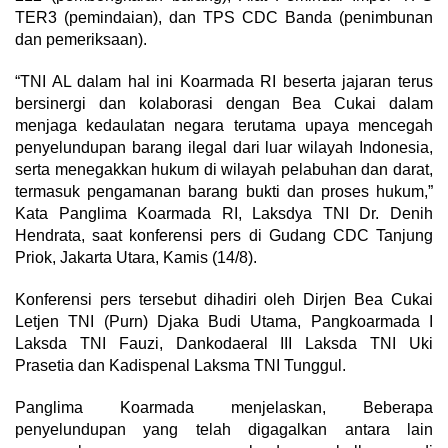
TER3 (pemindaian), dan TPS CDC Banda (penimbunan
dan pemeriksaan).
“TNI AL dalam hal ini Koarmada RI beserta jajaran terus
bersinergi dan kolaborasi dengan Bea Cukai dalam
menjaga kedaulatan negara terutama upaya mencegah
penyelundupan barang ilegal dari luar wilayah Indonesia,
serta menegakkan hukum di wilayah pelabuhan dan darat,
termasuk pengamanan barang bukti dan proses hukum,”
Kata Panglima Koarmada RI, Laksdya TNI Dr. Denih
Hendrata, saat konferensi pers di Gudang CDC Tanjung
Priok, Jakarta Utara, Kamis (14/8).
Konferensi pers tersebut dihadiri oleh Dirjen Bea Cukai
Letjen TNI (Purn) Djaka Budi Utama, Pangkoarmada I
Laksda TNI Fauzi, Dankodaeral III Laksda TNI Uki
Prasetia dan Kadispenal Laksma TNI Tunggul.
Panglima Koarmada menjelaskan, Beberapa
penyelundupan yang telah digagalkan antara lain