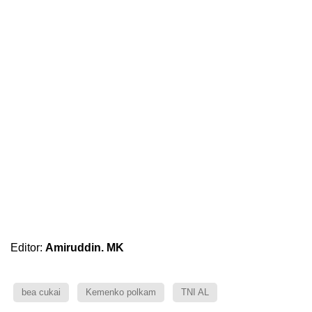
Editor:
Amiruddin. MK
bea cukai
Kemenko polkam
TNI AL