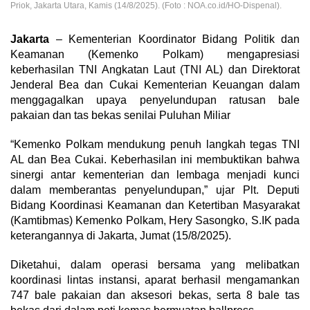
Priok, Jakarta Utara, Kamis (14/8/2025). (Foto : NOA.co.id/HO-Dispenal).
Jakarta
– Kementerian Koordinator Bidang Politik dan
Keamanan (Kemenko Polkam) mengapresiasi
keberhasilan TNI Angkatan Laut (TNI AL) dan Direktorat
Jenderal Bea dan Cukai Kementerian Keuangan dalam
menggagalkan upaya penyelundupan ratusan bale
pakaian dan tas bekas senilai Puluhan Miliar
“Kemenko Polkam mendukung penuh langkah tegas TNI
AL dan Bea Cukai. Keberhasilan ini membuktikan bahwa
sinergi antar kementerian dan lembaga menjadi kunci
dalam memberantas penyelundupan,” ujar Plt. Deputi
Bidang Koordinasi Keamanan dan Ketertiban Masyarakat
(Kamtibmas) Kemenko Polkam, Hery Sasongko, S.IK pada
keterangannya di Jakarta, Jumat (15/8/2025).
Diketahui, dalam operasi bersama yang melibatkan
koordinasi lintas instansi, aparat berhasil mengamankan
747 bale pakaian dan aksesori bekas, serta 8 bale tas