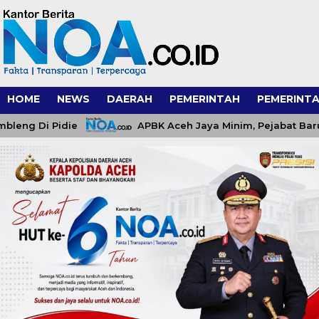
HOME
NEWS
DAERAH
PEMERINTAH
PEMERINTA
 Di Pidie
APBK Aceh Jaya Minim, Pejabat Baru Dita