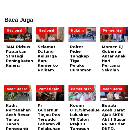
Baca Juga
Nasional
Nasional
Hukrim
Pemerintah
JAM-Pidsus
Selamat
Polres
Momen Pj
Paparkan
Datang
Pidie
Gubernur
Strategi
Keluarga
Tangkap
Antar Anak
Peningkatan
Baru
Tiga
Hari
Kinerja
Kemenko
Pelaku
Pertama
Polkam
Curanmor
Sekolah
Aceh Besar
Pemerintah
Pemerintah
Aceh Barat
Kadis
Pj
Kodim
Bupati
Pertanahan
Gubernur
0115/Simeulue
Aceh Barat
Aceh Besar
Tinjau Pos
Luluskan
Ajak SKPK
Tinjau
Terpadu
76 Calon
Aktif Susun
Tanah
Lebaran di
Prajurit
RPJMD dan
Pengganti
Pelabuhan
Tangguh
RKPD,