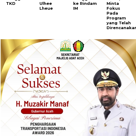
TKD
Ulhee
ke Rindam
Minta
Lheue
IM
Fokus
Pada
Program
yang Telah
Direncanaka