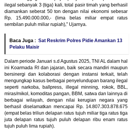
ilegal sebanyak 3 (tiga) kali, total pasir timah yang berhasil
diamankan seberat 50 ton dengan nilai ekonomi sebesar
Rp. 15.490.000.000,- (lima belas miliar empat ratus
sembilan puluh miliar rupiah),” Ujarnya.
Baca Juga :
Sat Reskrim Polres Pidie Amankan 13
Pelaku Maisir
Dalam periode Januari s.d Agustus 2025, TNI AL dalam hal
ini Koarmada RI dan jajaran, baik secara mandiri maupun
bersinergi dan kolaborasi dengan instansi terkait, telah
mengungkap kasus berbagai penyelundupan barang ilegal
seperti narkoba, ballpress, illegal minning, rokok, BBL,
miras/mikol, komoditas pangan, BBM, satwa dan lainnya di
berbagai wilayah, dengan nilai kerugian negara yang
berhasil diselamatkan mencapai Rp. 14.807.303.878.675
(empat belas triliun delapan ratus tujuh miliar tiga ratus tiga
juta delapan ratus tujuh puluh delapan ribu enam ratus
tujuh puluh lima rupiah).