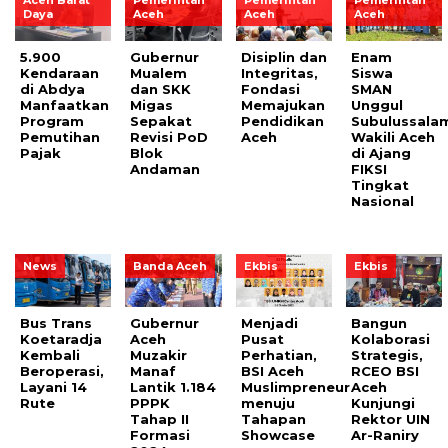
Daya
Aceh
Aceh
Aceh
5.900
Gubernur
Disiplin dan
Enam
Kendaraan
Mualem
Integritas,
Siswa
di Abdya
dan SKK
Fondasi
SMAN
Manfaatkan
Migas
Memajukan
Unggul
Program
Sepakat
Pendidikan
Subulussala
Pemutihan
Revisi PoD
Aceh
Wakili Aceh
Pajak
Blok
di Ajang
Andaman
FIKSI
Tingkat
Nasional
News
Banda Aceh
Ekbis
Ekbis
Bus Trans
Gubernur
Menjadi
Bangun
Koetaradja
Aceh
Pusat
Kolaborasi
Kembali
Muzakir
Perhatian,
Strategis,
Beroperasi,
Manaf
BSI Aceh
RCEO BSI
Layani 14
Lantik 1.184
Muslimpreneur
Aceh
Rute
PPPK
menuju
Kunjungi
Tahap II
Tahapan
Rektor UIN
Formasi
Showcase
Ar-Raniry