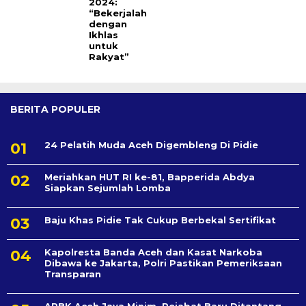
2024:
“Bekerjalah
dengan
Ikhlas
untuk
Rakyat”
BERITA POPULER
24 Pelatih Muda Aceh Digembleng Di Pidie
Meriahkan HUT RI ke-81, Bapperida Abdya
Siapkan Sejumlah Lomba
Baju Khas Pidie Tak Cukup Berbekal Sertifikat
Kapolresta Banda Aceh dan Kasat Narkoba
Dibawa ke Jakarta, Polri Pastikan Pemeriksaan
Transparan
APBK Aceh Jaya Minim, Pejabat Baru Ditantang