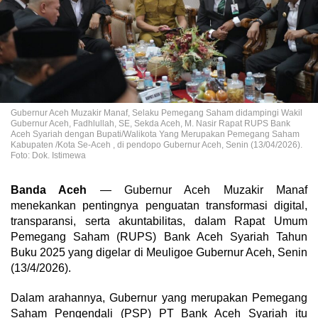
Gubernur Aceh Muzakir Manaf, Selaku Pemegang Saham didampingi Wakil
Gubernur Aceh, Fadhlullah, SE, Sekda Aceh, M. Nasir Rapat RUPS Bank
Aceh Syariah dengan Bupati/Walikota Yang Merupakan Pemegang Saham
Kabupaten /Kota Se-Aceh , di pendopo Gubernur Aceh, Senin (13/04/2026).
Foto: Dok. Istimewa
Banda Aceh
— Gubernur Aceh Muzakir Manaf
menekankan pentingnya penguatan transformasi digital,
transparansi, serta akuntabilitas, dalam Rapat Umum
Pemegang Saham (RUPS) Bank Aceh Syariah Tahun
Buku 2025 yang digelar di Meuligoe Gubernur Aceh, Senin
(13/4/2026).
Dalam arahannya, Gubernur yang merupakan Pemegang
Saham Pengendali (PSP) PT Bank Aceh Syariah itu