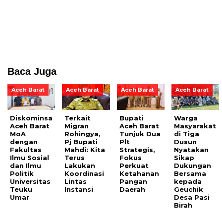
Baca Juga
Aceh Barat
Aceh Barat
Aceh Barat
Aceh Barat
Diskominsa
Terkait
Bupati
Warga
Aceh Barat
Migran
Aceh Barat
Masyarakat
MoA
Rohingya,
Tunjuk Dua
di Tiga
dengan
Pj Bupati
Plt
Dusun
Fakultas
Mahdi: Kita
Strategis,
Nyatakan
Ilmu Sosial
Terus
Fokus
Sikap
dan Ilmu
Lakukan
Perkuat
Dukungan
Politik
Koordinasi
Ketahanan
Bersama
Universitas
Lintas
Pangan
kepada
Teuku
Instansi
Daerah
Geuchik
Umar
Desa Pasi
Birah