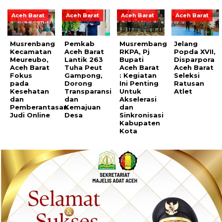
Aceh Barat
Aceh Barat
Aceh Barat
Aceh Barat
Musrenbang
Pemkab
Musrembang
Jelang
Kecamatan
Aceh Barat
RKPA, Pj
Popda XVII,
Meureubo,
Lantik 263
Bupati
Disparpora
Aceh Barat
Tuha Peut
Aceh Barat
Aceh Barat
Fokus
Gampong,
: Kegiatan
Seleksi
pada
Dorong
Ini Penting
Ratusan
Kesehatan
Transparansi
Untuk
Atlet
dan
dan
Akselerasi
Pemberantasan
Kemajuan
dan
Judi Online
Desa
Sinkronisasi
Kabupaten
Kota