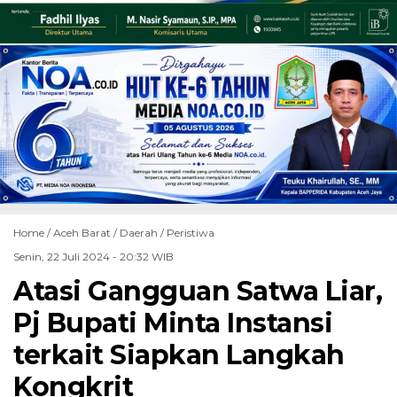
Home /
Aceh Barat
/
Daerah
/
Peristiwa
Senin, 22 Juli 2024 - 20:32 WIB
Atasi Gangguan Satwa Liar,
Pj Bupati Minta Instansi
terkait Siapkan Langkah
Kongkrit