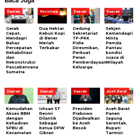
Baca Juga
Daerah
Peristiwa
Daerah
Daerah
Gerak
Dua Hektar
Gedung
Sekjen
Cepat,
Kebun Kopi
Sekretariat
Kemendagri
Mendagri
di Bener
TP-PKK
Minta
Bahas
Meriah
Pidie
Pemda
Percepatan
Terbakar
Diresmikan,
Pantau
Rehabilitasi
Perkuat
kondisi
dan
Peran
cuaca di
Rekonstruksi
Pemberdayaan
Wilayah
Pascabencana
Keluarga
Sumatra
Daerah
Daerah
Daerah
Aceh Barat
Kemudahan
Ichsan ST
Presiden
Aceh Barat
Akses BBM
Resmi
Prabowo
Panen
dengan
Dilantik
Dijadwalkan
Jagung
Kehadiran
Sebagai
ke Aceh
Serentak,
SPBU di
Ketua DPW
Besok
Bupati
Kecamatan
Gibran
Tarmizi: