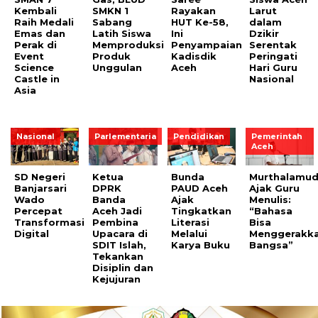
Kembali
SMKN 1
Rayakan
Larut
Raih Medali
Sabang
HUT Ke-58,
dalam
Emas dan
Latih Siswa
Ini
Dzikir
Perak di
Memproduksi
Penyampaian
Serentak
Event
Produk
Kadisdik
Peringati
Science
Unggulan
Aceh
Hari Guru
Castle in
Nasional
Asia
Nasional
Parlementaria
Pendidikan
Pemerintah
Aceh
SD Negeri
Ketua
Bunda
Murthalamud
Banjarsari
DPRK
PAUD Aceh
Ajak Guru
Wado
Banda
Ajak
Menulis:
Percepat
Aceh Jadi
Tingkatkan
“Bahasa
Transformasi
Pembina
Literasi
Bisa
Digital
Upacara di
Melalui
Menggerakk
SDIT Islah,
Karya Buku
Bangsa”
Tekankan
Disiplin dan
Kejujuran