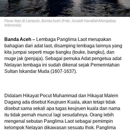
Pasar ikan di Lampulo, Banda Aceh (Foto: Junaidi Hanafiah/Mongabay
Indonesia)
Banda Aceh –
Lembaga Panglima Laot merupakan
bahagian dari adat laot, disamping lembaga lainnya yang
kita jumpai seperti muge bangku (touke, bangku), dan
muge jak (penjaja). Sebagai pemuka Adat pengetua adat
Nelayan lembaga ini sudah dikenal sejak Pemerintahan
Sultan Iskandar Muda (1607-1637).
Didalam Hikayat Pocut Muhammad dan Hikayat Malem
Dagang ada disebut Keujruen Kuala, akan tetapi tidak
disebut sama sekali apa tugas keujruen kuala dan nama
itu tidak pernah muncul lagi sesudahnya. Orang lebih
mengenal sebutan Panglima Laot sebagai pemimpin
kelompok Nelayan dikawasan sesuatu lhok. Panglima