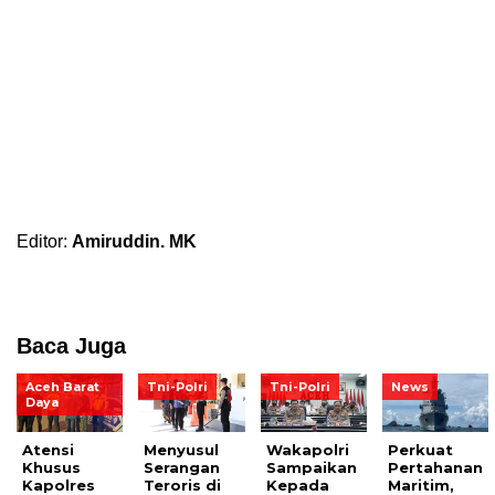
Editor:
Amiruddin. MK
Baca Juga
Aceh Barat
Tni-Polri
Tni-Polri
News
Daya
Atensi
Menyusul
Wakapolri
Perkuat
Khusus
Serangan
Sampaikan
Pertahanan
Kapolres
Teroris di
Kepada
Maritim,