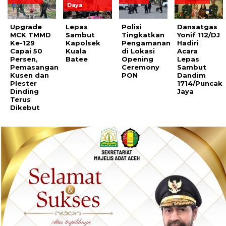
Daya
Upgrade
Lepas
Polisi
Dansatgas
MCK TMMD
Sambut
Tingkatkan
Yonif 112/DJ
Ke-129
Kapolsek
Pengamanan
Hadiri
Capai 50
Kuala
di Lokasi
Acara
Persen,
Batee
Opening
Lepas
Pemasangan
Ceremony
Sambut
Kusen dan
PON
Dandim
Plester
1714/Puncak
Dinding
Jaya
Terus
Dikebut