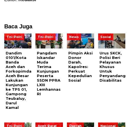
Baca Juga
Tni-Polri
Tni-Polri
News
Sosial
Dandim
Pangdam
Pimpin Aksi
Urus SKCK,
0101/Kota
Iskandar
Donor
Polisi Beri
Banda
Muda
Darah,
Pelayanan
Aceh dan
Terima
Kapolres:
Khusus
Forkopimda
Kunjungan
Perkuat
Untuk
Aceh Besar
Peserta
Kepedulian
Penyandang
Lakukan
SSDN PPRA
Sosial
Disabilitas
Kunjungan
LXIII
ke TPS 01,
Lemhannas
Gampong
RI
Teubaluy,
Darul
Kamal
Tni-Polri
Aceh Barat
Daerah
Nasional