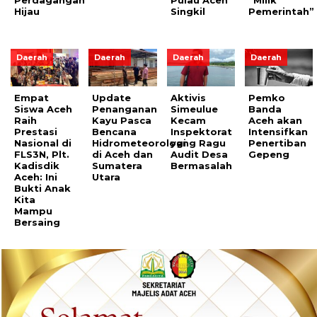
Hijau
Singkil
Pemerintah”
Daerah
Daerah
Daerah
Daerah
Empat
Update
Aktivis
Pemko
Siswa Aceh
Penanganan
Simeulue
Banda
Raih
Kayu Pasca
Kecam
Aceh akan
Prestasi
Bencana
Inspektorat
Intensifkan
Nasional di
Hidrometeorologi
yang Ragu
Penertiban
FLS3N, Plt.
di Aceh dan
Audit Desa
Gepeng
Kadisdik
Sumatera
Bermasalah
Aceh: Ini
Utara
Bukti Anak
Kita
Mampu
Bersaing