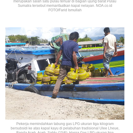
merupakan salah satu pulau terluar di bagian ujung barat Pulau
Sumatra tersebut memanfaatkan kapal nelayan. NOA.co.id
FOTO/Farid Ismullah
Pekerja memindahkan tabung gas LPG ukuran tiga kilogram
bersubsidi ke atas kapal kayu di pelabuhan tradisional Ulee Lheue,
Banda Aceh, Aceh, Sabtu (15/6). Harga Gas LPG ukuran tiga