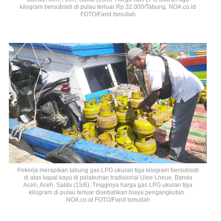
kilogram bersubsidi di pulau terluar Rp.32.000/Tabung. NOA.co.id
FOTO/Farid Ismullah
Pekerja merapikan tabung gas LPG ukuran tiga kilogram bersubsidi
di atas kapal kayu di pelabuhan tradisional Ulee Lheue, Banda
Aceh, Aceh, Sabtu (15/6). Tingginya harga gas LPG ukuran tiga
kilogram di pulau terluar disebabkan biaya pengangkutan.
NOA.co.id FOTO/Farid Ismullah