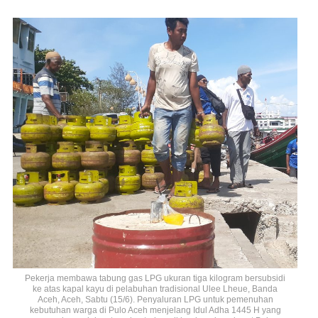
Pekerja membawa tabung gas LPG ukuran tiga kilogram bersubsidi
ke atas kapal kayu di pelabuhan tradisional Ulee Lheue, Banda
Aceh, Aceh, Sabtu (15/6). Penyaluran LPG untuk pemenuhan
kebutuhan warga di Pulo Aceh menjelang Idul Adha 1445 H yang