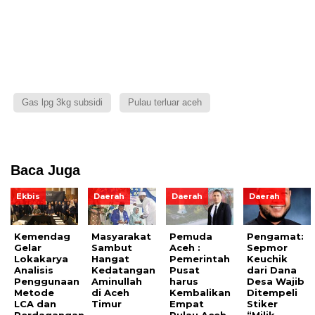
Gas lpg 3kg subsidi
Pulau terluar aceh
Baca Juga
Ekbis
Daerah
Daerah
Daerah
Kemendag
Masyarakat
Pemuda
Pengamat:
Gelar
Sambut
Aceh :
Sepmor
Lokakarya
Hangat
Pemerintah
Keuchik
Analisis
Kedatangan
Pusat
dari Dana
Penggunaan
Aminullah
harus
Desa Wajib
Metode
di Aceh
Kembalikan
Ditempeli
LCA dan
Timur
Empat
Stiker
Perdagangan
Pulau Aceh
“Milik