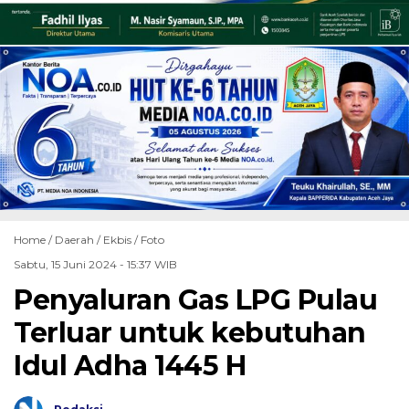
Home /
Daerah
/
Ekbis
/
Foto
Sabtu, 15 Juni 2024 - 15:37 WIB
Penyaluran Gas LPG Pulau
Terluar untuk kebutuhan
Idul Adha 1445 H