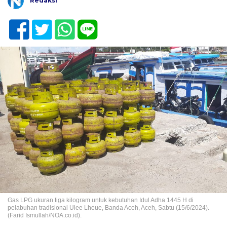
Redaksi
Gas LPG ukuran tiga kilogram untuk kebutuhan Idul Adha 1445 H di
pelabuhan tradisional Ulee Lheue, Banda Aceh, Aceh, Sabtu (15/6/2024).
(Farid Ismullah/NOA.co.id).