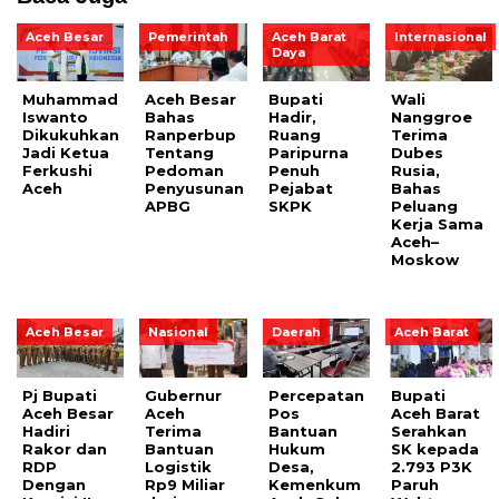
Aceh Besar
Pemerintah
Aceh Barat
Internasional
Daya
Muhammad
Aceh Besar
Bupati
Wali
Iswanto
Bahas
Hadir,
Nanggroe
Dikukuhkan
Ranperbup
Ruang
Terima
Jadi Ketua
Tentang
Paripurna
Dubes
Ferkushi
Pedoman
Penuh
Rusia,
Aceh
Penyusunan
Pejabat
Bahas
APBG
SKPK
Peluang
Kerja Sama
Aceh–
Moskow
Aceh Besar
Nasional
Daerah
Aceh Barat
Pj Bupati
Gubernur
Percepatan
Bupati
Aceh Besar
Aceh
Pos
Aceh Barat
Hadiri
Terima
Bantuan
Serahkan
Rakor dan
Bantuan
Hukum
SK kepada
RDP
Logistik
Desa,
2.793 P3K
Dengan
Rp9 Miliar
Kemenkum
Paruh