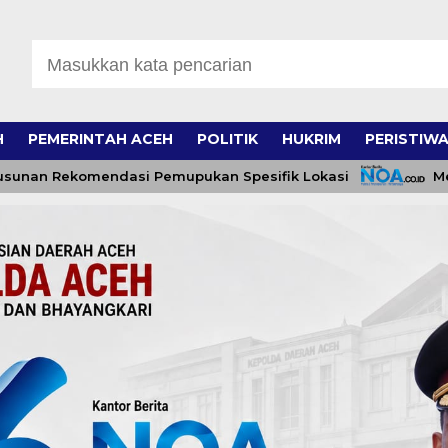
H
PEMERINTAH ACEH
POLITIK
HUKRIM
PERISTIW
komendasi Pemupukan Spesifik Lokasi
Meriahkan H