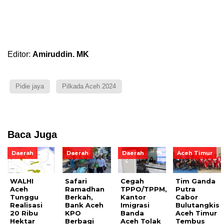
Editor:
Amiruddin. MK
Pidie jaya
Pilkada Aceh 2024
Baca Juga
Daerah
Daerah
Daerah
Aceh Timur
WALHI
Safari
Cegah
Tim Ganda
Aceh
Ramadhan
TPPO/TPPM,
Putra
Tunggu
Berkah,
Kantor
Cabor
Realisasi
Bank Aceh
Imigrasi
Bulutangkis
20 Ribu
KPO
Banda
Aceh Timur
Hektar
Berbagi
Aceh Tolak
Tembus