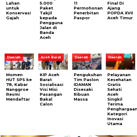
Lahan
5.000
11
Final Di
untuk
Paket
Permohonan
Ajang
Konservasi
Takjil
Penerbitan
POPDA XVII
Gajah
kepada
Paspor
Aceh Timur
Pengguna
Jalan di
Banda
Aceh
Daerah
Aceh Barat
Daerah
Daerah
Momen
KIP Aceh
Pengukuhan
Pelayanan
HUT SPS ke
Barat
Tim Paslon
Kesehatan
78, Kabar
Sosialisasi
IDAMAN
Gratis
Nanggroe
Visi Misi
Disesaki
Sehati
Resmi
Pasangan
Ribuan
Aceh
Mendaftar
Bakal
Massa
Singkil
Calon
Terima
Penghargaa
Kategori
Inovasi
Utama