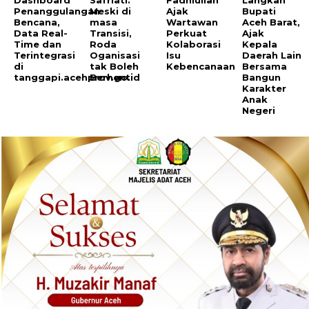
Dashboard
Safriati:
Fadhlullah
Langkah
Penanggulangan
Meski di
Ajak
Bupati
Bencana,
masa
Wartawan
Aceh Barat,
Data Real-
Transisi,
Perkuat
Ajak
Time dan
Roda
Kolaborasi
Kepala
Terintegrasi
Oganisasi
Isu
Daerah Lain
di
tak Boleh
Kebencanaan
Bersama
tanggapi.acehprov.go.id
Berhenti
Bangun
Karakter
Anak
Negeri