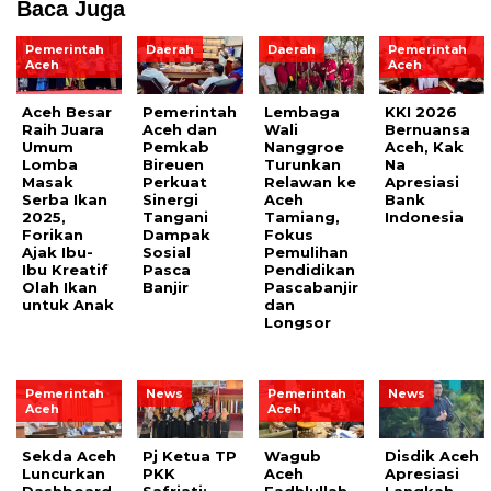
Baca Juga
Pemerintah
Daerah
Daerah
Pemerintah
Aceh
Aceh
Aceh Besar
Pemerintah
Lembaga
KKI 2026
Raih Juara
Aceh dan
Wali
Bernuansa
Umum
Pemkab
Nanggroe
Aceh, Kak
Lomba
Bireuen
Turunkan
Na
Masak
Perkuat
Relawan ke
Apresiasi
Serba Ikan
Sinergi
Aceh
Bank
2025,
Tangani
Tamiang,
Indonesia
Forikan
Dampak
Fokus
Ajak Ibu-
Sosial
Pemulihan
Ibu Kreatif
Pasca
Pendidikan
Olah Ikan
Banjir
Pascabanjir
untuk Anak
dan
Longsor
Pemerintah
News
Pemerintah
News
Aceh
Aceh
Sekda Aceh
Pj Ketua TP
Wagub
Disdik Aceh
Luncurkan
PKK
Aceh
Apresiasi