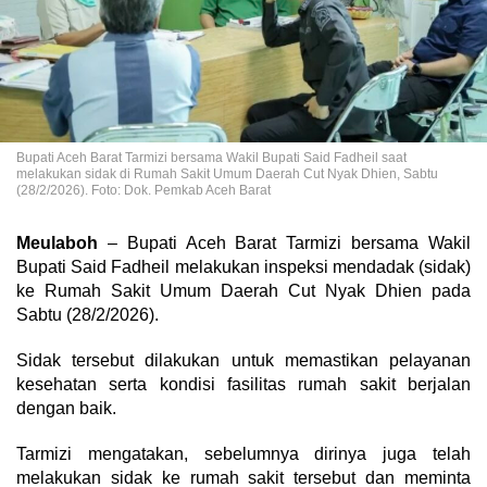
Bupati Aceh Barat Tarmizi bersama Wakil Bupati Said Fadheil saat
melakukan sidak di Rumah Sakit Umum Daerah Cut Nyak Dhien, Sabtu
(28/2/2026). Foto: Dok. Pemkab Aceh Barat
Meulaboh
– Bupati Aceh Barat
Tarmizi
bersama Wakil
Bupati
Said Fadheil
melakukan inspeksi mendadak (sidak)
ke
Rumah Sakit Umum Daerah Cut Nyak Dhien
pada
Sabtu (28/2/2026).
Sidak tersebut dilakukan untuk memastikan pelayanan
kesehatan serta kondisi fasilitas rumah sakit berjalan
dengan baik.
Tarmizi mengatakan, sebelumnya dirinya juga telah
melakukan sidak ke rumah sakit tersebut dan meminta