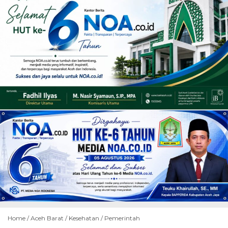
Home /
Aceh Barat
/
Kesehatan
/
Pemerintah