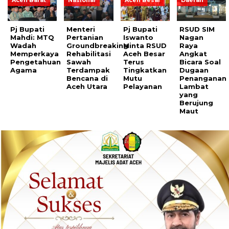
Aceh Barat
Nasional
Aceh Besar
Daerah
Pj Bupati
Menteri
Pj Bupati
RSUD SIM
Mahdi: MTQ
Pertanian
Iswanto
Nagan
Wadah
Groundbreaking
Minta RSUD
Raya
Memperkaya
Rehabilitasi
Aceh Besar
Angkat
Pengetahuan
Sawah
Terus
Bicara Soal
Agama
Terdampak
Tingkatkan
Dugaan
Bencana di
Mutu
Penanganan
Aceh Utara
Pelayanan
Lambat
yang
Berujung
Maut