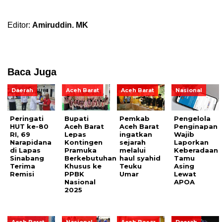
Editor:
Amiruddin. MK
Baca Juga
Daerah
Aceh Barat
Aceh Barat
Nasional
Peringati
Bupati
Pemkab
Pengelola
HUT ke-80
Aceh Barat
Aceh Barat
Penginapan
RI, 69
Lepas
ingatkan
Wajib
Narapidana
Kontingen
sejarah
Laporkan
di Lapas
Pramuka
melalui
Keberadaan
Sinabang
Berkebutuhan
haul syahid
Tamu
Terima
Khusus ke
Teuku
Asing
Remisi
PPBK
Umar
Lewat
Nasional
APOA
2025