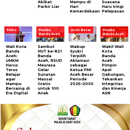
Akibat
Mampu di
Suasana
Parkir Liar
Hari
Haru Iringi
Kemerdekaan
Pelepasan
Ekbis
Pemko
Aceh Besar
Pemko
Banda Aceh
Banda Aceh
Wali Kota
Sambut
Wabup
Wakil Wali
Banda
HUT ke-821
Syukri
Kota
Aceh:
Banda
Terpilih
Banda
UMKM
Aceh, RSUD
Aklamasi
Aceh
Harus
Meuraxa
sebagai
Pimpin
Terus
Gelar
Ketua PMI
Apel
Belajar
Sunatan
Aceh Besar
Gabungan,
agar
Massal
Periode
Tekankan
Mampu
Gratis
2025–2030
Integritas
Bersaing di
untuk 100
dan Kinerja
Era Digital
Anak
ASN