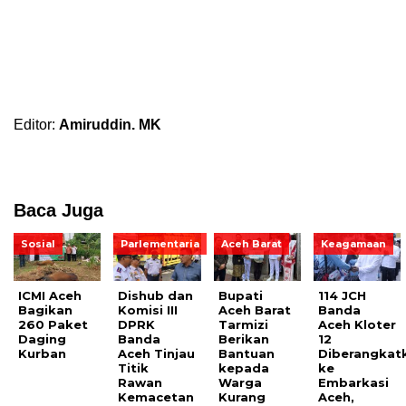
Editor:
Amiruddin. MK
Baca Juga
Sosial
Parlementaria
Aceh Barat
Keagamaan
ICMI Aceh
Dishub dan
Bupati
114 JCH
Bagikan
Komisi III
Aceh Barat
Banda
260 Paket
DPRK
Tarmizi
Aceh Kloter
Daging
Banda
Berikan
12
Kurban
Aceh Tinjau
Bantuan
Diberangkat
Titik
kepada
ke
Rawan
Warga
Embarkasi
Kemacetan
Kurang
Aceh,