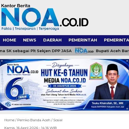
HOME
NEWS
DAERAH
PEMERINTAH
PEMERINTA
SK sebagai Plt Sekjen DPP JASA
Bupati Aceh Barat
Home /
Pemko Banda Aceh
/
Sosial
Kamis, 16 April 2026 - 14:16 WIB