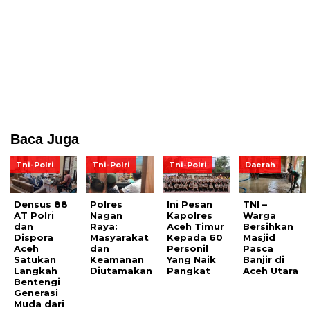
Baca Juga
Tni-Polri
Tni-Polri
Tni-Polri
Daerah
Densus 88
Polres
Ini Pesan
TNI –
AT Polri
Nagan
Kapolres
Warga
dan
Raya:
Aceh Timur
Bersihkan
Dispora
Masyarakat
Kepada 60
Masjid
Aceh
dan
Personil
Pasca
Satukan
Keamanan
Yang Naik
Banjir di
Langkah
Diutamakan
Pangkat
Aceh Utara
Bentengi
Generasi
Muda dari