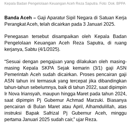
Kepala Badan Pengelolaan Keuangan Aceh Reza Saputra. Foto: Dok. BPPA
Banda Aceh –
Gaji Aparatur Sipil Negara di Satuan Kerja
Perangkat Aceh, telah dicairkan pada 3 Januari 2025.
Penegasan tersebut disampaikan oleh Kepala Badan
Pengelolaan Keuangan Aceh Reza Saputra, di ruang
kerjanya, Sabtu (4/1/2025).
“Sesuai dengan pengajuan yang dilakukan oleh masing-
masing Kepala SKPA Sejak kemarin (3/1) gaji ASN
Pemerintah Aceh sudah dicairkan. Proses pencairan gaji
ASN tahun ini termasuk yang tercepat jika dibandingkan
tahun-tahun sebelumnya, baik di tahun 2022, saat dipimpin
Ir Nova Iriansyah, maupun hingga Maret pada tahun 2024,
saat dipimpin Pj Gubernur Achmad Marzuki. Biasanya
pencairan di Bulan Maret atau April, Alhamdulillah, atas
instruksi Bapak Safrizal Pj Gubernur Aceh, minggu
pertama Januari 2025 sudah cair,” ujar Reza.