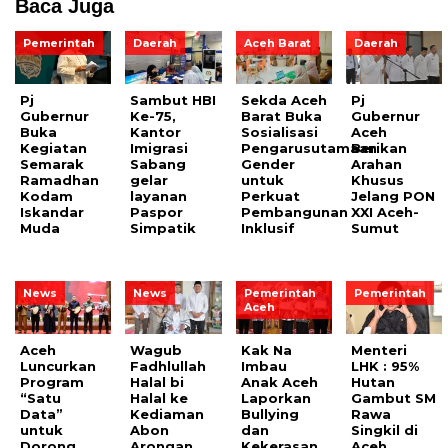
Baca Juga
Pemerintah
Daerah
Aceh Barat
Daerah
Pj
Sambut HBI
Sekda Aceh
Pj
Gubernur
Ke-75,
Barat Buka
Gubernur
Buka
Kantor
Sosialisasi
Aceh
Kegiatan
Imigrasi
Pengarusutamaan
Berikan
Semarak
Sabang
Gender
Arahan
Ramadhan
gelar
untuk
Khusus
Kodam
layanan
Perkuat
Jelang PON
Iskandar
Paspor
Pembangunan
XXI Aceh-
Muda
Simpatik
Inklusif
Sumut
News
News
Pemerintah
Pemerintah
Aceh
Aceh
Wagub
Kak Na
Menteri
Luncurkan
Fadhlullah
Imbau
LHK : 95%
Program
Halal bi
Anak Aceh
Hutan
“Satu
Halal ke
Laporkan
Gambut SM
Data”
Kediaman
Bullying
Rawa
untuk
Abon
dan
Singkil di
Dorong
Arongan
Kekerasan
Aceh,