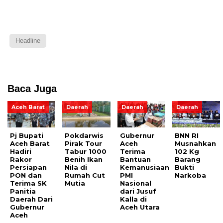
Headline
Baca Juga
Aceh Barat
Daerah
Daerah
Daerah
Pj Bupati
Pokdarwis
Gubernur
BNN RI
Aceh Barat
Pirak Tour
Aceh
Musnahkan
Hadiri
Tabur 1000
Terima
102 Kg
Rakor
Benih Ikan
Bantuan
Barang
Persiapan
Nila di
Kemanusiaan
Bukti
PON dan
Rumah Cut
PMI
Narkoba
Terima SK
Mutia
Nasional
Panitia
dari Jusuf
Daerah Dari
Kalla di
Gubernur
Aceh Utara
Aceh