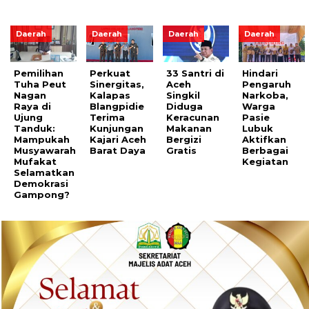
Daerah
Daerah
Daerah
Daerah
Pemilihan
Perkuat
33 Santri di
Hindari
Tuha Peut
Sinergitas,
Aceh
Pengaruh
Nagan
Kalapas
Singkil
Narkoba,
Raya di
Blangpidie
Diduga
Warga
Ujung
Terima
Keracunan
Pasie
Tanduk:
Kunjungan
Makanan
Lubuk
Mampukah
Kajari Aceh
Bergizi
Aktifkan
Musyawarah
Barat Daya
Gratis
Berbagai
Mufakat
Kegiatan
Selamatkan
Demokrasi
Gampong?