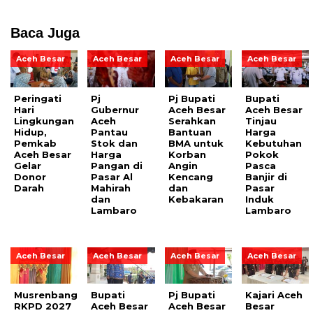
Baca Juga
Aceh Besar
Aceh Besar
Aceh Besar
Aceh Besar
Peringati
Pj
Pj Bupati
Bupati
Hari
Gubernur
Aceh Besar
Aceh Besar
Lingkungan
Aceh
Serahkan
Tinjau
Hidup,
Pantau
Bantuan
Harga
Pemkab
Stok dan
BMA untuk
Kebutuhan
Aceh Besar
Harga
Korban
Pokok
Gelar
Pangan di
Angin
Pasca
Donor
Pasar Al
Kencang
Banjir di
Darah
Mahirah
dan
Pasar
dan
Kebakaran
Induk
Lambaro
Lambaro
Aceh Besar
Aceh Besar
Aceh Besar
Aceh Besar
Musrenbang
Bupati
Pj Bupati
Kajari Aceh
RKPD 2027
Aceh Besar
Aceh Besar
Besar