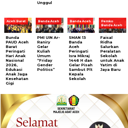
Unggul
Aceh Barat
Banda Aceh
Banda Aceh
Pemko
Banda Aceh
Bunda
PMI UIN Ar-
SMAN 13
Faisal
PAUD Aceh
Raniry
Banda
Ridha
Barat
Gelar
Aceh
Salurkan
Peringati
Kuliah
Peringati
Peralatan
Hari Anak
Umum
Isra Mikraj
Sekolah
Nasional
“Friday
1446 H dan
untuk Anak
2026,
Gender
Gelar Pisah
Yatim di
Edukasi
Politics”
Sambut Plt
Jaya Baru
Anak Jaga
Kepala
Kesehatan
Sekolah
Gigi