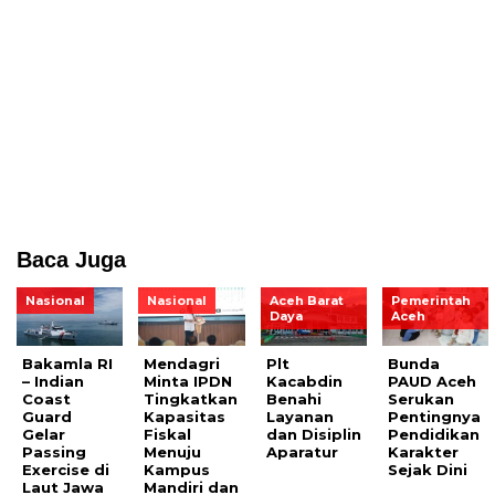
Baca Juga
Nasional
Nasional
Aceh Barat
Pemerintah
Daya
Aceh
Bakamla RI
Mendagri
Plt
Bunda
– Indian
Minta IPDN
Kacabdin
PAUD Aceh
Coast
Tingkatkan
Benahi
Serukan
Guard
Kapasitas
Layanan
Pentingnya
Gelar
Fiskal
dan Disiplin
Pendidikan
Passing
Menuju
Aparatur
Karakter
Exercise di
Kampus
Sejak Dini
Laut Jawa
Mandiri dan