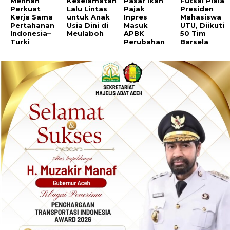
Menhan
Keselamatan
Pasar Ikan
Futsal Piala
Perkuat
Lalu Lintas
Pajak
Presiden
Kerja Sama
untuk Anak
Inpres
Mahasiswa
Pertahanan
Usia Dini di
Masuk
UTU, Diikuti
Indonesia–
Meulaboh
APBK
50 Tim
Turki
Perubahan
Barsela