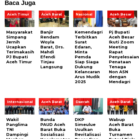
Baca Juga
Aceh Timur
Aceh Barat
Nasional
Aceh Besar
Masyarakat
Banjir
Kemendagri
Pj Bupati
Simpang
Rendam
Terbitkan
Aceh Besar
Jernih
Woyla
Surat
Ikuti Zoom
Ucapkan
Barat, Drs.
Edaran,
Meeting
Terimakasih
Mahdi
Minta
Rapat
PJ Bupati
Efendi
Pemda
Penyelesaia
Aceh Timur
Tinjau
Siap Siaga
Penataan
Langsung
Dukung
Tenaga
Kelancaran
Non ASN
Arus Mudik
dengan
2025
Mendagri
Internasional
Aceh Barat
Daerah
Aceh Barat
Wakil
Bunda
DKP
Wabup
Panglima
PAUD Aceh
Simeulue
Aceh Barat
TNI
Barat Buka
Usulkan
Buka
Dampingi
Sosialisasi
Revitalisasi
Turnamen