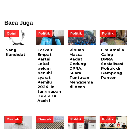
Baca Juga
Opini
Politik
Politik
Politik
Sang
Terkait
Ribuan
Lira Amalia
Kandidat
Empat
Massa
Caleg
Partai
Padati
DPRA
Lokal
Gedung
Sosialisasi
belum
DPRA,
Politik di
penuhi
Suara
Gampong
syarat
Tuntutan
Panton
Pemilu
Menggema
2024, ini
di Aceh
tanggapan
DPP PDA
Aceh !
Daerah
Daerah
Politik
Politik