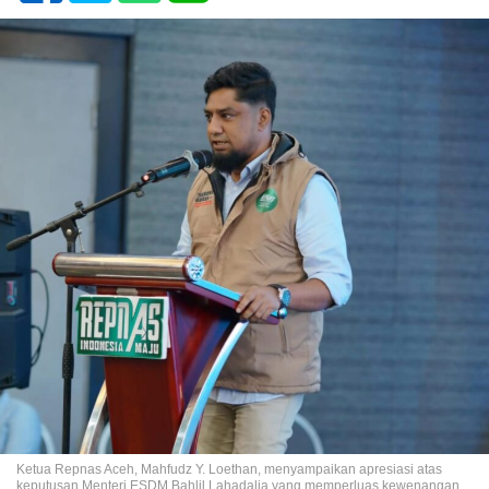
Ketua Repnas Aceh, Mahfudz Y. Loethan, menyampaikan apresiasi atas
keputusan Menteri ESDM Bahlil Lahadalia yang memperluas kewenangan