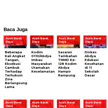
Baca Juga
Aceh Barat
Aceh Barat
Aceh Barat
Aceh Barat
Daya
Daya
Daya
Daya
Beberapa
Kodim
Sasaran
Dinkes
Kali Angkat
0110/Abdya
Tambahan
Abdya
Tangan,
Imbau
TMMD Ke-
Edukasi
Eksekusi
Masyarakat
128 Kodim
Kesehatan
Cambuk
Utamakan
Abdya
di 11
Terhadap
Keselamatan
Hampir
Sekolah
Terhukum
Rampung
Dasar
Zina
Berlangsung
Lama
Aceh Barat
Aceh Barat
Aceh Barat
Aceh Barat
Daya
Daya
Daya
Daya