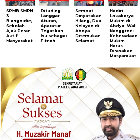
SPMB SMPN
Dituding
Sempat
Hadiri
3
Langgar
Dinyatakan
Lokakarya
Blangpidie,
Aturan,
Hilang, Dua
Mukim di
Sekolah
Aparatur
Nelayan di
Abdya, Wali
Ajak Peran
Tegaskan
Abdya
Nanggroe:
Aktif
Isu sebagai
Ditemukan
Keberadaan
Masyarakat
Fitnah
Selamat
Mukim
Harus
Dirasakan
Masyarakat