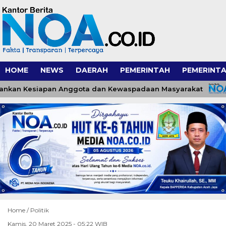
HOME
NEWS
DAERAH
PEMERINTAH
PEMERINTA
kan Kesiapan Anggota dan Kewaspadaan Masyarakat
Home /
Politik
Kamis, 20 Maret 2025 - 05:22 WIB