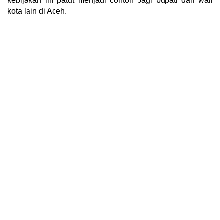
kebijakan ini patut menjadi contoh bagi bupati dan wali
kota lain di Aceh.