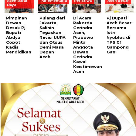
Aceh Barat
Parlementaria
Peristiwa
Aceh Besar
Daya
Pimpinan
Pulang dari
Di Acara
Pj Bupati
Dewan
Jakarta,
Rakorda
Aceh Besar
Desak Pj
Salihin
Gerindra
Bersama
Bupati
Tegaskan
Aceh,
Istri
Abdya
Revisi UUPA
Prabowo
Nyoblos di
Copot
dan Otsus
Minta
TPS 01
Kadis
Demi Masa
Anggota
Gampong
Pendidikan
Depan
Dewan
Gani
Aceh
Gerindra
Kawal
Keistimewan
Aceh