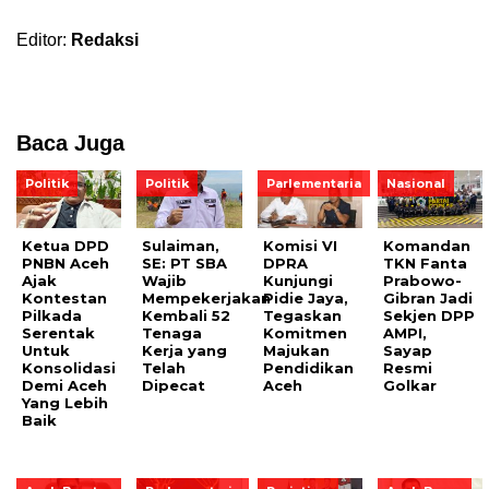
Editor:
Redaksi
Baca Juga
Politik
Politik
Parlementaria
Nasional
Ketua DPD
Sulaiman,
Komisi VI
Komandan
PNBN Aceh
SE: PT SBA
DPRA
TKN Fanta
Ajak
Wajib
Kunjungi
Prabowo-
Kontestan
Mempekerjakan
Pidie Jaya,
Gibran Jadi
Pilkada
Kembali 52
Tegaskan
Sekjen DPP
Serentak
Tenaga
Komitmen
AMPI,
Untuk
Kerja yang
Majukan
Sayap
Konsolidasi
Telah
Pendidikan
Resmi
Demi Aceh
Dipecat
Aceh
Golkar
Yang Lebih
Baik