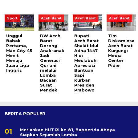
Sport
Aceh Barat
Aceh Barat
Aceh Barat
Unggul
DW Aceh
Bupati
Tim
Babak
Barat
Aceh Barat
Diskominsa
Pertama,
Dorong
Shalat Idul
Aceh Barat
Man City 45
Anak-anak
Adha 1447
Kunjungi
Menit
Jadi
H di
Media
Menuju
Generasi
Meulaboh,
Center
Juara Liga
Qur’ani
Apresiasi
Pidie
Inggris
melalui
Bantuan
Lomba
Sapi
Bacaan
Kurban
Surat
Presiden
Pendek
Prabowo
BERITA POPULER
Meriahkan HUT RI ke-81, Bapperida Abdya
Siapkan Sejumlah Lomba