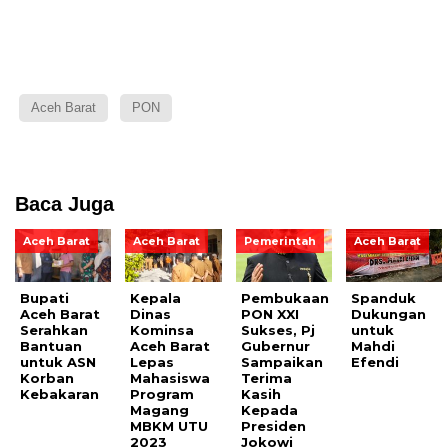
Aceh Barat
PON
Baca Juga
Aceh Barat
Aceh Barat
Pemerintah
Aceh Barat
Bupati
Kepala
Pembukaan
Spanduk
Aceh Barat
Dinas
PON XXI
Dukungan
Serahkan
Kominsa
Sukses, Pj
untuk
Bantuan
Aceh Barat
Gubernur
Mahdi
untuk ASN
Lepas
Sampaikan
Efendi
Korban
Mahasiswa
Terima
Kebakaran
Program
Kasih
Magang
Kepada
MBKM UTU
Presiden
2023
Jokowi