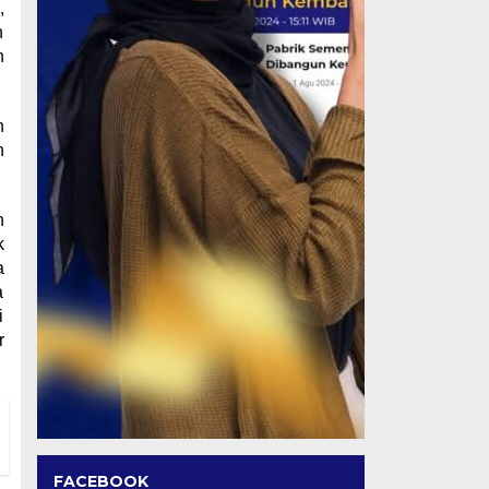
,
n
n
n
n
n
k
a
a
i
r
FACEBOOK