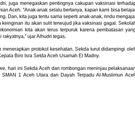
udri, juga menegaskan pentingnya cakupan vaksinasi terhada
ian Aceh. “Anak-anak selalu bertanya, kapan kami bisa belaja
ng. Dan, kita juga tentu sama seperti anak-anak, rindu mengaja
inginan itu akan sulit terwujud jika vaksinasi gagal. Sekola
rekonomian kita akan terus terpuruk karena pembatasan yan
rakyatnya,” ujar Alhudri tegas.
 menerapkan protokol kesehatan. Sekda turut didampingi ole
Kepala Biro Isra Setda Aceh Usamah El Madny.
, hari ini Sekda Aceh dan rombongan meninjau pelaksanaa
 di SMAN 1 Aceh Utara dan Dayah Terpadu Al-Muslimun Ace