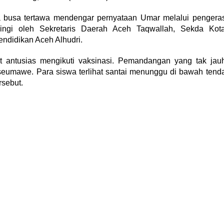
ya busa tertawa mendengar pernyataan Umar melalui pengera
pingi oleh Sekretaris Daerah Aceh Taqwallah, Sekda Kot
didikan Aceh Alhudri.
 antusias mengikuti vaksinasi. Pemandangan yang tak jau
kseumawe. Para siswa terlihat santai menunggu di bawah tend
rsebut.