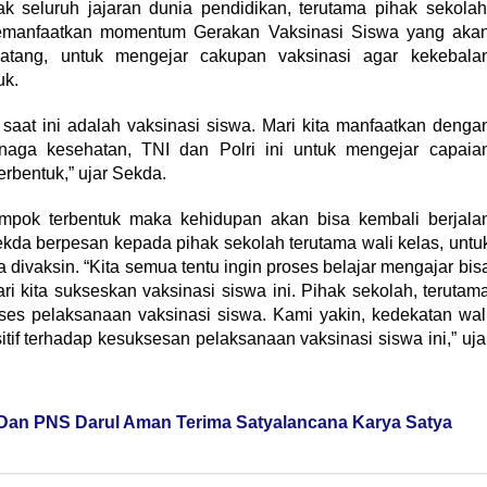
 seluruh jajaran dunia pendidikan, terutama pihak sekolah
emanfaatkan momentum Gerakan Vaksinasi Siswa yang aka
tang, untuk mengejar cakupan vaksinasi agar kekebala
uk.
aat ini adalah vaksinasi siswa. Mari kita manfaatkan denga
enaga kesehatan, TNI dan Polri ini untuk mengejar capaia
rbentuk,” ujar Sekda.
mpok terbentuk maka kehidupan akan bisa kembali berjala
Sekda berpesan kepada pihak sekolah terutama wali kelas, untu
 divaksin. “Kita semua tentu ingin proses belajar mengajar bis
ari kita sukseskan vaksinasi siswa ini. Pihak sekolah, terutam
ses pelaksanaan vaksinasi siswa. Kami yakin, kedekatan wal
if terhadap kesuksesan pelaksanaan vaksinasi siswa ini,” uja
an PNS Darul Aman Terima Satyalancana Karya Satya