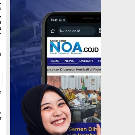
,
p
,
g
u
”
n
m
,
n