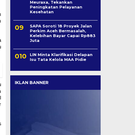
Meuraxa, Tekankan
Peningkatan Pelayanan
Kesehatan
m
h
SAPA Soroti 18 Proyek Jalan
Perkim Aceh Bermasalah,
Kelebihan Bayar Capai Rp883
a
Juta
u
LIN Minta Klarifikasi Delapan
Isu Tata Kelola MAA Pidie
IKLAN BANNER
u
a
l
r
s