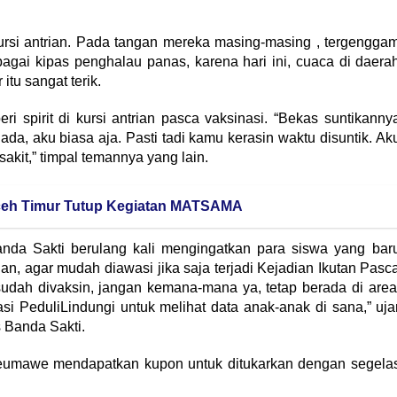
ursi antrian. Pada tangan mereka masing-masing , tergengga
ebagai kipas penghalau panas, karena hari ini, cuaca di daera
itu sangat terik.
ri spirit di kursi antrian pasca vaksinasi. “Bekas suntikanny
 ada, aku biasa aja. Pasti tadi kamu kerasin waktu disuntik. Ak
sakit,” timpal temannya yang lain.
ceh Timur Tutup Kegiatan MATSAMA
nda Sakti berulang kali mengingatkan para siswa yang bar
rian, agar mudah diawasi jika saja terjadi Kejadian Ikutan Pasc
sudah divaksin, jangan kemana-mana ya, tetap berada di area
i PeduliLindungi untuk melihat data anak-anak di sana,” uja
 Banda Sakti.
seumawe mendapatkan kupon untuk ditukarkan dengan segela