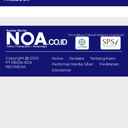
Terverifikasi Faktual
Anggota Organisasi
Copyright @ 2020
Home
Redaksi
Tentang Kami
PT MEDIA NOA
Pedoman Media Siber
Periklanan
INDONESIA
Disclaimer