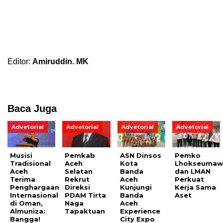
Editor:
Amiruddin. MK
Baca Juga
Advetorial
Advetorial
Advetorial
Advetorial
Musisi
Pemkab
ASN Dinsos
Pemko
Tradisional
Aceh
Kota
Lhokseumaw
Aceh
Selatan
Banda
dan LMAN
Terima
Rekrut
Aceh
Perkuat
Penghargaan
Direksi
Kunjungi
Kerja Sama
Internasional
PDAM Tirta
Banda
Aset
di Oman,
Naga
Aceh
Almuniza:
Tapaktuan
Experience
Bangga!
City Expo