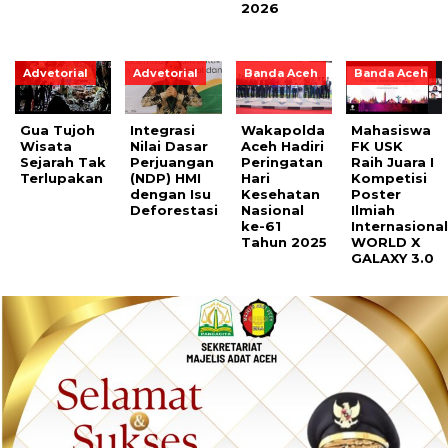
2026
Advetorial
Advetorial
Banda Aceh
Banda Aceh
Gua Tujoh
Integrasi
Wakapolda
Mahasiswa
Wisata
Nilai Dasar
Aceh Hadiri
FK USK
Sejarah Tak
Perjuangan
Peringatan
Raih Juara I
Terlupakan
(NDP) HMI
Hari
Kompetisi
dengan Isu
Kesehatan
Poster
Deforestasi
Nasional
Ilmiah
ke-61
Internasiona
Tahun 2025
WORLD X
GALAXY 3.0