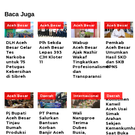
Baca Juga
Aceh Besar
Aceh Besar
Aceh Besar
Aceh Besar
DLH Aceh
Plh Sekda
Wabup
Pemkab
Besar Gelar
Aceh Besar
Aceh Besar
Aceh Besar
Tes
Lepas 393
Ajak Nazhir
Umumkan
Narkoba
CJH Kloter
Wakaf
Hasil SKD
untuk 75
11
Tingkatkan
dan SKB
Petugas
Profesionalisme
CPNS
Kebersihan
dan
di Sibreh
Transparansi
Aceh Besar
Daerah
Internasional
Daerah
Komitmen
Kanwil
Aceh Usai
Pj Bupati
PT Pema
Wali
Simak
Aceh Besar
Salurkan
Nanggroe
Arahan
Tinjau
Bantuan
Terima
Sekjen
Rumah
Korban
Dubes
Kemenkumh
Produksi
Banjir Aceh
Rusia,
Saat Buka