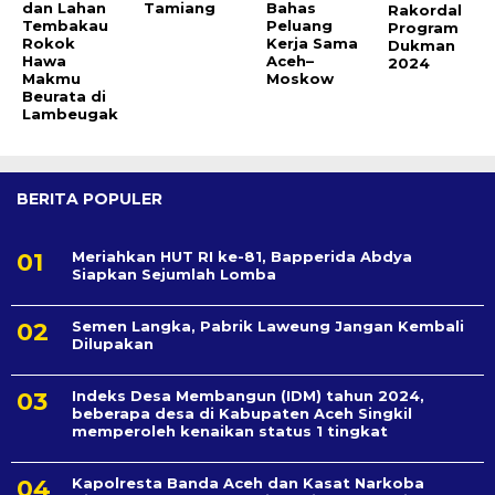
dan Lahan
Tamiang
Bahas
Rakordal
Tembakau
Peluang
Program
Rokok
Kerja Sama
Dukman
Hawa
Aceh–
2024
Makmu
Moskow
Beurata di
Lambeugak
BERITA POPULER
Meriahkan HUT RI ke-81, Bapperida Abdya
Siapkan Sejumlah Lomba
Semen Langka, Pabrik Laweung Jangan Kembali
Dilupakan
Indeks Desa Membangun (IDM) tahun 2024,
beberapa desa di Kabupaten Aceh Singkil
memperoleh kenaikan status 1 tingkat
Kapolresta Banda Aceh dan Kasat Narkoba