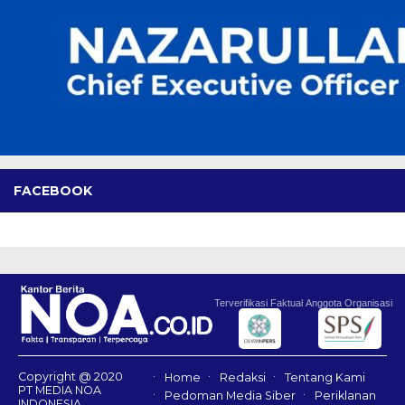
FACEBOOK
Terverifikasi Faktual
Anggota Organisasi
Copyright @ 2020
Home
Redaksi
Tentang Kami
PT MEDIA NOA
Pedoman Media Siber
Periklanan
INDONESIA