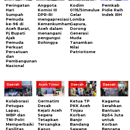
Peringatan
Anggota
Kodim
Pemkab
Hari
Komisi III
0115/Simeulue
Pidie Raih
Sumpah
DPR-RI
Gelar
Indek IRH
Pemuda
mengapresiasi
Lomba
ke-96 di
Kemenkumham
Gapura,
Aceh Barat,
Aceh dalam
Dorong
Pj Bupati
menangani
Generasi
Ajak
pengungsi
Muda
Pemuda
Rohingya
Tanamkan
Perkuat
Nilai
Persatuan
Patriotisme
dan
Pembangunan
Nasional
Daerah
Aceh Timur
Daerah
Daerah
Kolaborasi
Germatim
Ketua TP
Kagama
Petugas
Desak
PKK Aceh
Serahkan
Lapas,
Kejati Aceh
Tinjau
Bantuan
WBP dan
Segera
Korban
Rp54 Juta
TNI-Polri
Tetapkan
Banjir
untuk
Memperbaiki
Tersangka
Bandang
Korban
Fasilitas
Kasus
Sawang
Bencana