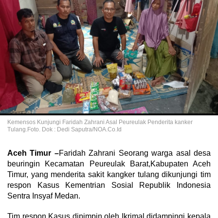
Kemensos Kunjungi Faridah Zahrani Asal Peureulak Penderita kanker
Tulang.Foto. Dok : Dedi Saputra/NOA.Co.Id
Aceh Timur –
Faridah Zahrani Seorang warga asal desa
beuringin Kecamatan Peureulak Barat,Kabupaten Aceh
Timur, yang menderita sakit kangker tulang dikunjungi tim
respon Kasus Kementrian Sosial Republik Indonesia
Sentra Insyaf Medan.
Tim respon Kasus dipimpin oleh Ikrimal didampingi kepala