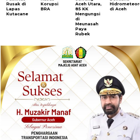
Rusak di
Korupsi
Aceh Utara,
Hidrometeor
Lapas
BRA
85 KK
di Aceh
Kutacane
Mengungsi
di
Meunasah
Paya
Rubek