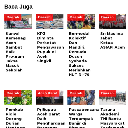
Baca Juga
Daerah
Daerah
Daerah
Daerah
Kanwil
KP3
Bermodal
Sri Maulina
Kemenag
Diminta
Kolektif
Jabat
Aceh
Perketat
Dan
Ketua
Sambut
Pengawasan
Mandiri,
ASIAFI Aceh
Baik
Pupuk di
Pemuda
Program
Aceh
Dusun
Jaksa
Singkil
Syuhada
Masuk
Sukses
Sekolah
Meriahkan
HUT RI-79
Daerah
Aceh Barat
Daerah
Daerah
Pemkab
Pj Bupati
Pascabencana,
Taruna
Pidie
Aceh Barat
Warga
Akademi
Dorong
Raih
Terdampak
TNI Bantu
Durian
Penghargaan
Banjir di
Masyarakat
Montong
Bergengsi
Bireuen
Terdampak