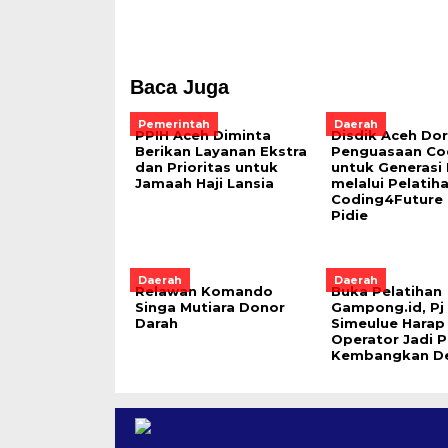
Baca Juga
Pemerintah
Daerah
PPIH Aceh Diminta
Disdik Aceh Do
Berikan Layanan Ekstra
Penguasaan Co
dan Prioritas untuk
untuk Generasi
Jamaah Haji Lansia
melalui Pelatih
Coding4Future 
Pidie
Daerah
Daerah
Relawan Komando
Buka Pelatihan
Singa Mutiara Donor
Gampong.id, Pj
Darah
Simeulue Harap
Operator Jadi P
Kembangkan D