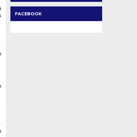
i
FACEBOOK
s
n
h
n