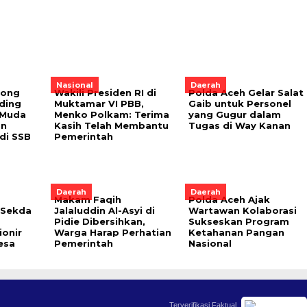
Nasional
Daerah
rong
Wakili Presiden RI di
Polda Aceh Gelar Salat
ding
Muktamar VI PBB,
Gaib untuk Personel
 Muda
Menko Polkam: Terima
yang Gugur dalam
an
Kasih Telah Membantu
Tugas di Way Kanan
di SSB
Pemerintah
Daerah
Daerah
Makam Faqih
Polda Aceh Ajak
 Sekda
Jalaluddin Al-Asyi di
Wartawan Kolaborasi
Pidie Dibersihkan,
Sukseskan Program
ionir
Warga Harap Perhatian
Ketahanan Pangan
esa
Pemerintah
Nasional
Terverifikasi Faktual