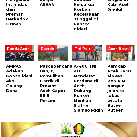
Intimidasi
ASEAN
Keluarga
Kab. Aceh
dari
Korban
Singkil
Preman
Kecelakaan
Berkedok
Tunggal di
Ormas
Pantee
Bidari
Banda Aceh
Daerah
Tni-Polri
Aceh Barat
AMPAS
Pascabencana
A-400 TNI
Pemkab
Adakan
Banjir,
AU
Aceh Barat
Konsolidasi
Pemulihan
Mendarat
alokasi
Aksi
Listrik di
Perdana di
Rp3,4 M
Galang
Provinsi
Aceh,
bangun
Dana
Aceh Capai
Dukung
jalan ke
98,9
Kunker
lokasi
Persen
Menhan
wisata
Sjafrie
Batee
Sjamsoeddin
Puteeh