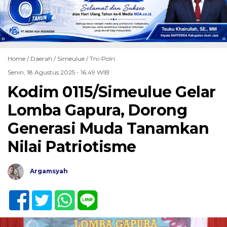
Home /
Daerah
/
Simeulue
/
Tni-Polri
Senin, 18 Agustus 2025 - 16:49 WIB
Kodim 0115/Simeulue Gelar
Lomba Gapura, Dorong
Generasi Muda Tanamkan
Nilai Patriotisme
Argamsyah