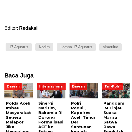
Editor:
Redaksi
17 Agustus
Kodim
Lomba 17 Agustus
simeulue
Baca Juga
Daerah
Internasional
Daerah
Tni-Polri
Polda Aceh
Sinergi
Polri
Pangdam
Imbau
Maritim,
Peduli,
IM Tinjau
Masyarakat
Bakamla RI
Kapolres
Suaka
Segera
Dorong
Aceh Timur
Marga
Melapor
Formalisasi
Beri
Satwa
Jika
ACF ke
Santunan
Rawa
Mengalami
Sekjen
kepada
Singkil di