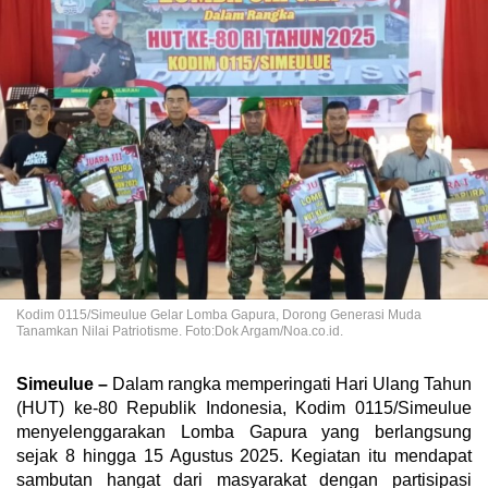
Kodim 0115/Simeulue Gelar Lomba Gapura, Dorong Generasi Muda
Tanamkan Nilai Patriotisme. Foto:Dok Argam/Noa.co.id.
Simeulue –
Dalam rangka memperingati Hari Ulang Tahun
(HUT) ke-80 Republik Indonesia, Kodim 0115/Simeulue
menyelenggarakan Lomba Gapura yang berlangsung
sejak 8 hingga 15 Agustus 2025. Kegiatan itu mendapat
sambutan hangat dari masyarakat dengan partisipasi