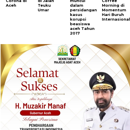
Corona di
di Jalan
muncul
Coffee
Aceh
Teuku
dalam
Morning di
Umar
persidangan
Momentum
kasus
Hari Buruh
korupsi
Internasiona
beasiswa
aceh Tahun
2017