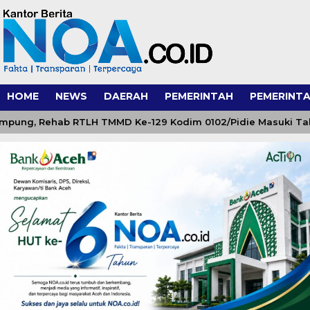
HOME
NEWS
DAERAH
PEMERINTAH
PEMERINTA
g, Rehab RTLH TMMD Ke-129 Kodim 0102/Pidie Masuki Tahap F