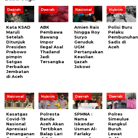
Daerah
Daerah
Nasional
Hukrim
Kata KSAD
ABK
Amien Rais
Polisi Buru
Maruli
Pembawa
hingga Roy
Pelaku
Setelah
Bawang
Suryo
Pembunuha
Ditunjuk
Impor
Geruduk
Sadis di
Presiden
Ilegal Asal
UGM
Aceh
Prabowo
Thailand
Pertanyakan
pimpin
Jadi
Keaslian
Satgas
Tersangka
Ijazah
Perbaikan
Jokowi
Jembatan
di Aceh
Nasional
Hukrim
Daerah
Daerah
Kasatgas
Polresta
SPMNA :
Polres
Covid-19
Banda
Nama
Simeulue
Nasional
Aceh Akan
Iskandar
Rangkul
Apresiasi
Tertibkan
Usman Al-
Buruh
Penanganan
Balap Lari
Farlaky
Lewat