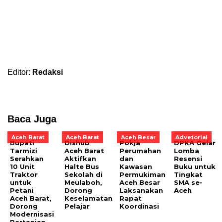
Editor:
Redaksi
Baca Juga
Aceh Barat
Aceh Barat
Aceh Besar
Advetorial
Bupati
Dishub
Pokja
DPKA Gelar
Tarmizi
Aceh Barat
Perumahan
Lomba
Serahkan
Aktifkan
dan
Resensi
10 Unit
Halte Bus
Kawasan
Buku untuk
Traktor
Sekolah di
Permukiman
Tingkat
untuk
Meulaboh,
Aceh Besar
SMA se-
Petani
Dorong
Laksanakan
Aceh
Aceh Barat,
Keselamatan
Rapat
Dorong
Pelajar
Koordinasi
Modernisasi
Pertanian