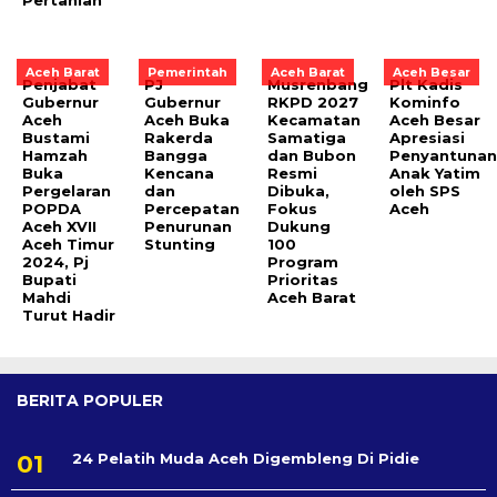
Aceh Barat
Pemerintah
Aceh Barat
Aceh Besar
Penjabat
PJ
Musrenbang
Plt Kadis
Gubernur
Gubernur
RKPD 2027
Kominfo
Aceh
Aceh Buka
Kecamatan
Aceh Besar
Bustami
Rakerda
Samatiga
Apresiasi
Hamzah
Bangga
dan Bubon
Penyantuna
Buka
Kencana
Resmi
Anak Yatim
Pergelaran
dan
Dibuka,
oleh SPS
POPDA
Percepatan
Fokus
Aceh
Aceh XVII
Penurunan
Dukung
Aceh Timur
Stunting
100
2024, Pj
Program
Bupati
Prioritas
Mahdi
Aceh Barat
Turut Hadir
BERITA POPULER
24 Pelatih Muda Aceh Digembleng Di Pidie