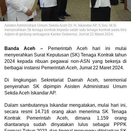
Asisten Administrasi Umum Sekda Aceh Dr. H. Iskandar AP, S.Sos. M.Si
menyerahkan Sk tenaga kontrak kepada salah satu tenaga kontrak pada biro
Adpim di gedung serbaguna Kantor Gubernur, Jum'at 22 Maret 2024.
Banda Aceh –
Pemerintah Aceh hari ini mulai
menyerahkan Surat Keputusan (SK) Tenaga Kontrak tahun
2024 kepada ribuan pegawai non-ASN yang bekerja di
berbagai instansi Pemerintah Aceh, Jumat 22 Maret 2024.
Di lingkungan Sekretariat Daerah Aceh, seremonial
penyerahan SK dipimpin Asisten Administrasi Umum
Sekda Aceh Iskandar AP.
Dalam sambutannya Iskandar mengatakan, mulai hari ini,
secara resmi 14.716 orang akan menerima SK Tenaga
Kontrak Pemerintah Aceh, dimana 1.159 orang
diantaranya sudah dinyatakan lulus sebagai PPPK
Formasi Tahun 2023, dan tinggal menunggu ditetapkan SK