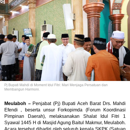
Pj Bupati Mahdi di Moment Idul Fitri: Mari Menjaga Persatuan dan
Membangun Harmoni.
Meulaboh –
Penjabat (Pj) Bupati Aceh Barat Drs. Mahdi
Efendi , beserta unsur Forkopimda (Forum Koordinasi
Pimpinan Daerah), melaksanakan Shalat Idul Fitri 1
Syawal 1445 H di Masjid Agung Baitul Makmur, Meulaboh.
Acara tersebut dihadiri oleh seluruh kepala SKPK (Satuan