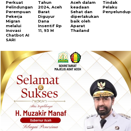
Perkuat
Tahun
Aceh dalam
Tindak
Pelindungan
2024, Aceh
keadaan
Pelaku
Perempuan
Barat
Sehat dan
Penyelundup
Pekerja
Diguyur
diperlakukan
Migran
Dana
baik oleh
melalui
Insentif Rp
Aparat
Inovasi
11, 93 M
Thailand
Chatbot AI
SARI