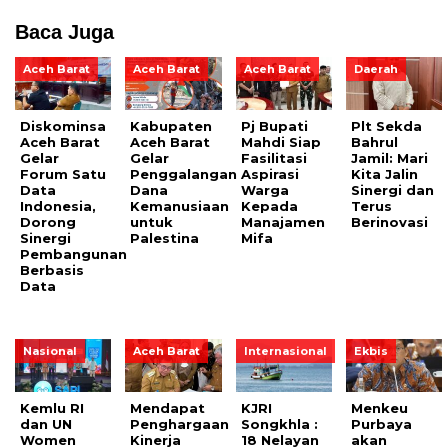
Baca Juga
Aceh Barat
Aceh Barat
Aceh Barat
Daerah
Diskominsa
Kabupaten
Pj Bupati
Plt Sekda
Aceh Barat
Aceh Barat
Mahdi Siap
Bahrul
Gelar
Gelar
Fasilitasi
Jamil: Mari
Forum Satu
Penggalangan
Aspirasi
Kita Jalin
Data
Dana
Warga
Sinergi dan
Indonesia,
Kemanusiaan
Kepada
Terus
Dorong
untuk
Manajamen
Berinovasi
Sinergi
Palestina
Mifa
Pembangunan
Berbasis
Data
Nasional
Aceh Barat
Internasional
Ekbis
Kemlu RI
Mendapat
KJRI
Menkeu
dan UN
Penghargaan
Songkhla :
Purbaya
Women
Kinerja
18 Nelayan
akan