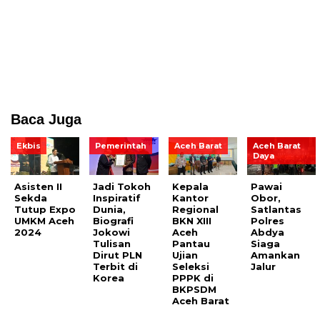
Baca Juga
Ekbis
Pemerintah
Aceh Barat
Aceh Barat
Daya
Asisten II
Jadi Tokoh
Kepala
Pawai
Sekda
Inspiratif
Kantor
Obor,
Tutup Expo
Dunia,
Regional
Satlantas
UMKM Aceh
Biografi
BKN XIII
Polres
2024
Jokowi
Aceh
Abdya
Tulisan
Pantau
Siaga
Dirut PLN
Ujian
Amankan
Terbit di
Seleksi
Jalur
Korea
PPPK di
BKPSDM
Aceh Barat