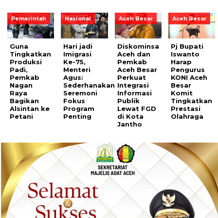
Pemerintah
Nasional
Aceh Besar
Aceh Besar
Guna
Hari jadi
Diskominsa
Pj Bupati
Tingkatkan
Imigrasi
Aceh dan
Iswanto
Produksi
Ke-75,
Pemkab
Harap
Padi,
Menteri
Aceh Besar
Pengurus
Pemkab
Agus:
Perkuat
KONI Aceh
Nagan
Sederhanakan
Integrasi
Besar
Raya
Seremoni
Informasi
Komit
Bagikan
Fokus
Publik
Tingkatkan
Alsintan ke
Program
Lewat FGD
Prestasi
Petani
Penting
di Kota
Olahraga
Jantho