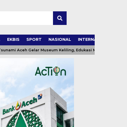
A
EKBIS
SPORT
NASIONAL
INTERNASIONAL
Aceh Gelar Museum Keliling, Edukasi Mitigasi Bencana Sam