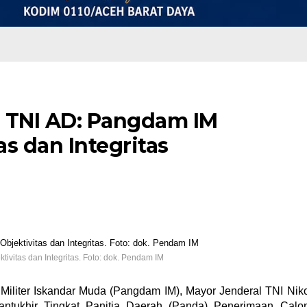
a TNI AD: Pangdam IM
s dan Integritas
ivitas dan Integritas. Foto: dok. Pendam IM
liter Iskandar Muda (Pangdam IM), Mayor Jenderal TNI Nik
Pantukhir Tingkat Panitia Daerah (Panda) Penerimaan Calo