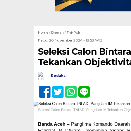
Home /
Daerah
/
Tni-Polri
Rabu, 20 November 2024 - 18:58 WIB
Seleksi Calon Bintar
Tekankan Objektivita
Redaksi
Seleksi Calon Bintara TNI AD: Pangdam IM Tekankan Objekt
Banda Aceh –
Panglima Komando Daerah Mi
Fahrizal, M.Tr.(Han)., memimpin Sidang 