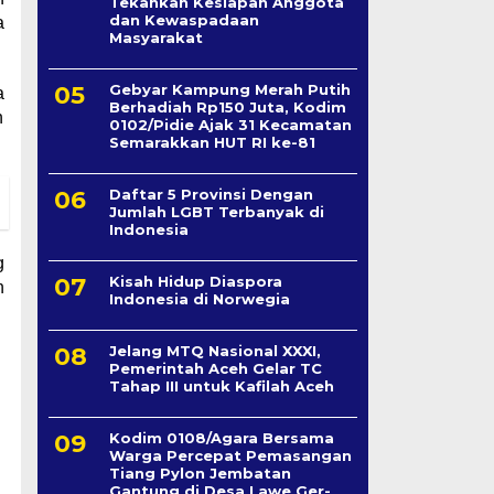
Tekankan Kesiapan Anggota
dan Kewaspadaan
a
Masyarakat
Gebyar Kampung Merah Putih
a
Berhadiah Rp150 Juta, Kodim
n
0102/Pidie Ajak 31 Kecamatan
Semarakkan HUT RI ke-81
Daftar 5 Provinsi Dengan
Jumlah LGBT Terbanyak di
Indonesia
g
Kisah Hidup Diaspora
n
Indonesia di Norwegia
Jelang MTQ Nasional XXXI,
Pemerintah Aceh Gelar TC
Tahap III untuk Kafilah Aceh
Kodim 0108/Agara Bersama
Warga Percepat Pemasangan
Tiang Pylon Jembatan
Gantung di Desa Lawe Ger-