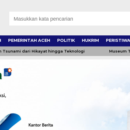
H
PEMERINTAH ACEH
POLITIK
HUKRIM
PERISTIW
mi dari Hikayat hingga Teknologi
Museum Tsunami 