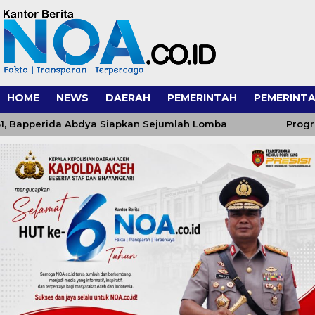
HOME
NEWS
DAERAH
PEMERINTAH
PEMERINTA
pperida Abdya Siapkan Sejumlah Lomba
Progres Pem