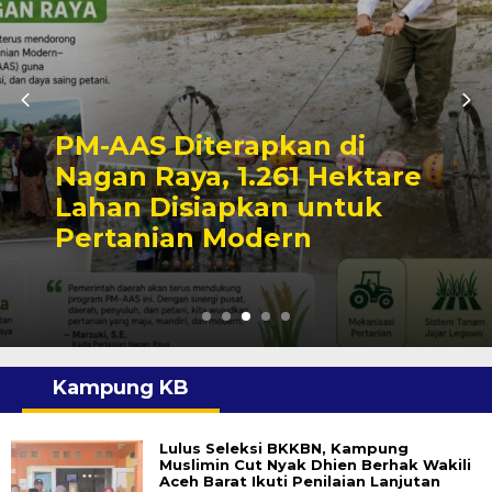
DWP Aceh Barat Lantik
Pengurus Unit RSUD Cut
Nyak Dhien Meulaboh
Masa Bakti 2026-2030
Kampung KB
Lulus Seleksi BKKBN, Kampung
Muslimin Cut Nyak Dhien Berhak Wakili
Aceh Barat Ikuti Penilaian Lanjutan