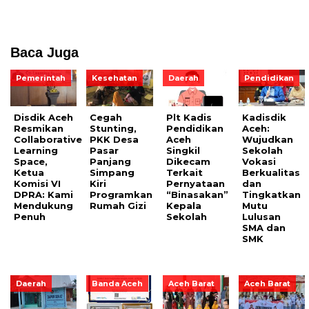
Baca Juga
Pemerintah
Kesehatan
Daerah
Pendidikan
Disdik Aceh
Cegah
Plt Kadis
Kadisdik
Resmikan
Stunting,
Pendidikan
Aceh:
Collaborative
PKK Desa
Aceh
Wujudkan
Learning
Pasar
Singkil
Sekolah
Space,
Panjang
Dikecam
Vokasi
Ketua
Simpang
Terkait
Berkualitas
Komisi VI
Kiri
Pernyataan
dan
DPRA: Kami
Programkan
“Binasakan”
Tingkatkan
Mendukung
Rumah Gizi
Kepala
Mutu
Penuh
Sekolah
Lulusan
SMA dan
SMK
Daerah
Banda Aceh
Aceh Barat
Aceh Barat