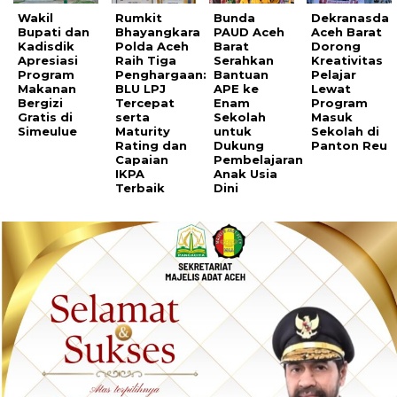
Wakil
Rumkit
Bunda
Dekranasda
Bupati dan
Bhayangkara
PAUD Aceh
Aceh Barat
Kadisdik
Polda Aceh
Barat
Dorong
Apresiasi
Raih Tiga
Serahkan
Kreativitas
Program
Penghargaan:
Bantuan
Pelajar
Makanan
BLU LPJ
APE ke
Lewat
Bergizi
Tercepat
Enam
Program
Gratis di
serta
Sekolah
Masuk
Simeulue
Maturity
untuk
Sekolah di
Rating dan
Dukung
Panton Reu
Capaian
Pembelajaran
IKPA
Anak Usia
Terbaik
Dini