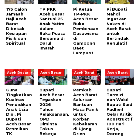
175 Calon
TP PKK
Pj Ketua
Pj Bupati
Jamaah
Aceh Besar
TP-PKK
Mahdi
Haji Aceh
Santuni 25
Aceh Besar
Ingatkan
Barat
Anak Yatim
Buka
Nakes di
Dibekali
dalam
Pembinaan
Aceh Barat
Kesiapan
Buka Puasa
Dasawisma
untuk
Fisik dan
Bersama di
di
Bertindak
Spiritual
Darul
Gampong
Regulatif
Imarah
Baet
Lampuot
Aceh Besar
Aceh Besar
Aceh Barat
Aceh Barat
Guna
Bupati
Pemkab
Bupati
Tingkatkan
Aceh Besar
Aceh Barat
Tarmizi
Kualitas
Tegaskan
Salurkan
dan Wakil
Pendidikan
2026
Bantuan
Bupati Said
Anak Usia
Tahun
Masa Panik
Fadheil
Dini, Pj
Pelaksanaan,
untuk
Gelar Kritik
Bupati
OPD
Korban
Konstruktif
Aceh Besar
Diminta
Kebakaran
100 Hari
Resmikan
Fokus
di Ujong
Kerja,
TK
Bekerja
Drien
Dorong