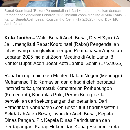
Rapat Koordinasi (Rakor) Pengendalian Inflasi yang dirangkaikan dengan
Pembahasan Angkutan Lebaran 2025 melalui Zoom Meeting di Aula Lantai 3
Kantor Bupati Aceh Besar Kota Jantho, Senin (17/2/2025). Foto: Dok. MC
Aceh Besar
Kota Jantho –
Wakil Bupati Aceh Besar, Drs H Syukri A.
Jalil, mengikuti Rapat Koordinasi (Rakor) Pengendalian
Inflasi yang dirangkaikan dengan Pembahasan Angkutan
Lebaran 2025 melalui Zoom Meeting di Aula Lantai 3
Kantor Bupati Aceh Besar Kota Jantho, Senin (17/2/2025).
Rapat ini dipimpin oleh Menteri Dalam Negeri (Mendagri)
Muhammad Tito Karnavian dan dihadiri oleh berbagai
instansi terkait, termasuk Kementerian Perhubungan
(Kemenhub), Korlantas Polri, Perum Bulog, serta
perwakilan dari sektor pangan dan pertanian. Dari
Pemerintah Kabupaten Aceh Besar, turut hadir Asisten I
Sekdakab Aceh Besar, Inspektur Aceh Besar, Kepala
Dinas Pangan, Plt. Kepala Dinas Perindustrian dan
Perdagangan, Kabag Hukum dan Kabag Ekonomi serta